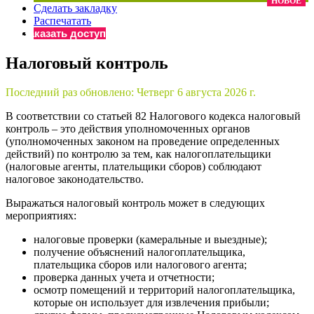
НОВОЕ
Сделать закладку
×
Бератор
Распечатать
«Практическая энциклопедия бухгалтера»
Заказать доступ
Материалы электронного журнала
Налоговый контроль
«Нормативные акты для бухгалтера»
Материалы электронного журнала
Последний раз обновлено:
Четверг 6 августа 2026 г.
«Практическая бухгалтерия»
Онлайн-сервисы «Учетная политика» и «Алгоритмы для
В соответствии со статьей 82 Налогового кодекса налоговый
контроль – это действия уполномоченных органов
(уполномоченных законом на проведение определенных
действий) по контролю за тем, как налогоплательщики
Просто заполните форму, и мы вышлем вам на почту письмо
(налоговые агенты, плательщики сборов) соблюдают
налоговое законодательство.
Выражаться налоговый контроль может в следующих
мероприятиях:
налоговые проверки (камеральные и выездные);
получение объяснений налогоплательщика,
плательщика сборов или налогового агента;
проверка данных учета и отчетности;
осмотр помещений и территорий налогоплательщика,
которые он использует для извлечения прибыли;