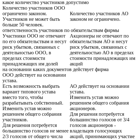
какое количество участников допустимо
Количество участников ООО
ограничено законом.
Количество участников АО
Участников не может быть
законом не ограничено.
больше 50 человек.
ответственность участников по обязательствам фирмы
Участники ООО не отвечают
Акционеры не отвечают по
по его обязательствам и несут
обязательствам АО и несут
риск убытков, связанных с
риск убытков, связанных с
деятельностью ООО, в
деятельностью АО в пределах
пределах стоимости
стоимости принадлежащих им
принадлежащих им долей
акций
на основании каких документов действует фирма
ООО действует на основании
устава.
Есть возможность выбрать
АО действует на основании
вариант типового устава
устава.
вместо того, чтобы
Изменить устав можно
разрабатывать собственный.
решением общего собрания
Изменить устав можно
акционеров.
решением общего собрания
Для решения потребуется
участников.
большинство голосов от 3/4
Для решения потребуется
голосов акционеров -
большинство голосов не менее
владельцев голосующих
2/3 голосов от общего числа
акций, принимающих участие