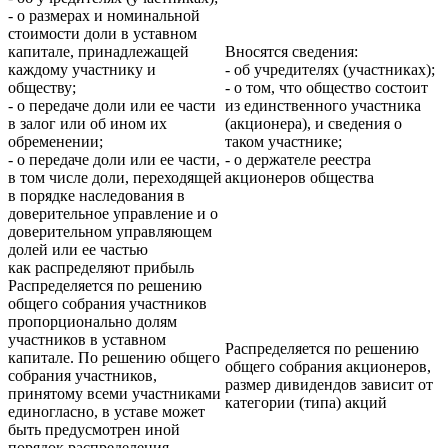
- о размерах и номинальной
стоимости доли в уставном
капитале, принадлежащей
Вносятся сведения:
каждому участнику и
- об учредителях (участниках);
обществу;
- о том, что общество состоит
- о передаче доли или ее части
из единственного участника
в залог или об ином их
(акционера), и сведения о
обременении;
таком участнике;
- о передаче доли или ее части,
- о держателе реестра
в том числе доли, переходящей
акционеров общества
в порядке наследования в
доверительное управление и о
доверительном управляющем
долей или ее частью
как распределяют прибыль
Распределяется по решению
общего собрания участников
пропорционально долям
участников в уставном
Распределяется по решению
капитале. По решению общего
общего собрания акционеров,
собрания участников,
размер дивидендов зависит от
принятому всеми участниками
категории (типа) акций
единогласно, в уставе может
быть предусмотрен иной
порядок распределения