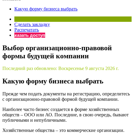
×
Бератор
Какую форму бизнеса выбрать
«Практическая энциклопедия бухгалтера»
Материалы электронного журнала
Сделать закладку
«Нормативные акты для бухгалтера»
Распечатать
Материалы электронного журнала
Заказать доступ
«Практическая бухгалтерия»
Выбор организационно-правовой
Онлайн-сервисы «Учетная политика» и «Алгоритмы для
формы будущей компании
Просто заполните форму, и мы вышлем вам на почту письмо
Последний раз обновлено:
Воскресенье 9 августа 2026 г.
Какую форму бизнеса выбрать
Прежде чем подать документы на регистрацию, определитесь
с организационно-правовой формой будущей компании.
Наиболее часто бизнес создается в форме хозяйственных
обществ – ООО или АО. Последние, в свою очередь, бывают
публичными и непубличными.
Хозяйственные общества – это коммерческие организации.