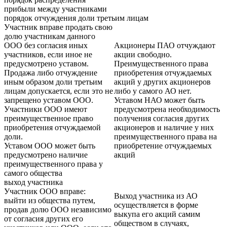
прибыли между участниками
порядок отчуждения доли третьим лицам
Участник вправе продать свою
долю участникам данного
ООО без согласия иных
Акционеры ПАО отчуждают
участников, если иное не
акции свободно.
предусмотрено уставом.
Преимущественного права
Продажа либо отчуждение
приобретения отчуждаемых
иным образом доли третьим
акций у других акционеров
лицам допускается, если это не
либо у самого АО нет.
запрещено уставом ООО.
Уставом НАО может быть
Участники ООО имеют
предусмотрена необходимость
преимущественное право
получения согласия других
приобретения отчуждаемой
акционеров и наличие у них
доли.
преимущественного права на
Уставом ООО может быть
приобретение отчуждаемых
предусмотрено наличие
акций
преимущественного права у
самого общества
выход участника
Участник ООО вправе:
Выход участника из АО
выйти из общества путем,
осуществляется в форме
продав долю ООО независимо
выкупа его акций самим
от согласия других его
обществом в случаях,