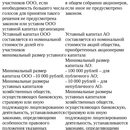
участников ООО, если
в общем собрании акционеров,
необходимость большего числа
если иное не предусмотрено
голосов для принятия такого
законом.
решения не предусмотрена
законом или уставом ООО
уставной капитал организации
Уставный капитал ООО
Уставный капитал АО
составляется из номинальной
составляется из номинальной
стоимости долей его
стоимости акций общества,
участников
приобретенных акционерами
минимальный размер уставного капитала
Минимальный размер
капитала АО:
Минимальный размер
- 100 000 рублей – для
капитала ООО –10 000 рублей.
публичного АО;
Минимальные размеры
- 10 000 рублей – для
уставных капиталов
непубличного АО.
хозяйственных обществ,
Минимальные размеры
осуществляющих банковскую,
уставных капиталов
страховую или иную
хозяйственных обществ,
подлежащую лицензированию
осуществляющих банковскую,
деятельность, устанавливаются
страховую или иную
законами, определяющими
подлежащую лицензированию
особенности правового
деятельность, устанавливаются
положения указанных
законами, определяющими