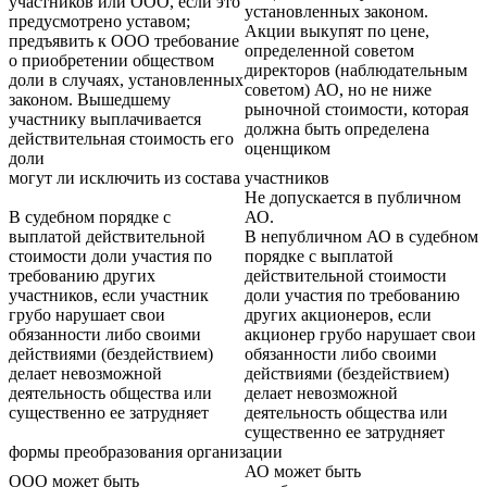
участников или ООО, если это
установленных законом.
предусмотрено уставом;
Акции выкупят по цене,
предъявить к ООО требование
определенной советом
о приобретении обществом
директоров (наблюдательным
доли в случаях, установленных
советом) АО, но не ниже
законом. Вышедшему
рыночной стоимости, которая
участнику выплачивается
должна быть определена
действительная стоимость его
оценщиком
доли
могут ли исключить из состава участников
Не допускается в публичном
В судебном порядке с
АО.
выплатой действительной
В непубличном АО в судебном
стоимости доли участия по
порядке с выплатой
требованию других
действительной стоимости
участников, если участник
доли участия по требованию
грубо нарушает свои
других акционеров, если
обязанности либо своими
акционер грубо нарушает свои
действиями (бездействием)
обязанности либо своими
делает невозможной
действиями (бездействием)
деятельность общества или
делает невозможной
существенно ее затрудняет
деятельность общества или
существенно ее затрудняет
формы преобразования организации
АО может быть
ООО может быть