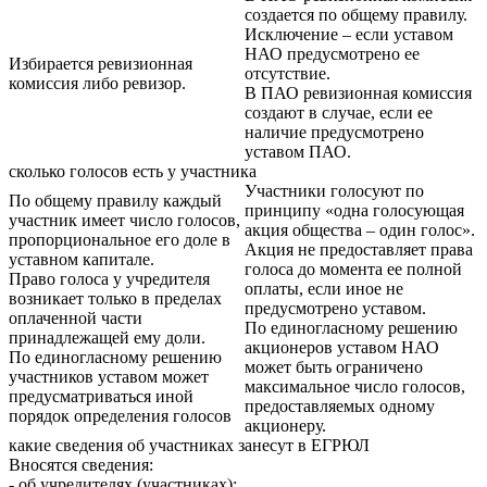
создается по общему правилу.
Исключение – если уставом
НАО предусмотрено ее
Избирается ревизионная
отсутствие.
комиссия либо ревизор.
В ПАО ревизионная комиссия
создают в случае, если ее
наличие предусмотрено
уставом ПАО.
сколько голосов есть у участника
Участники голосуют по
По общему правилу каждый
принципу «одна голосующая
участник имеет число голосов,
акция общества – один голос».
пропорциональное его доле в
Акция не предоставляет права
уставном капитале.
голоса до момента ее полной
Право голоса у учредителя
оплаты, если иное не
возникает только в пределах
предусмотрено уставом.
оплаченной части
По единогласному решению
принадлежащей ему доли.
акционеров уставом НАО
По единогласному решению
может быть ограничено
участников уставом может
максимальное число голосов,
предусматриваться иной
предоставляемых одному
порядок определения голосов
акционеру.
какие сведения об участниках занесут в ЕГРЮЛ
Вносятся сведения:
- об учредителях (участниках);