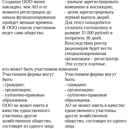
Создание ООО менее
- вначале зарегистрировать
накладно, чем АО и от
компанию в инспекции;
момента регистрации до
- затем зарегистрировать
начала функционирования
первый выпуск акций.
пройдет меньше времени.
Для этого понадобится
В ООО список участников
уплатить госпошлину в
ведет само общество.
размере 35 000 рублей и
потратить 30 дней.
Впоследствии реестр
акционеров будет вести
специализированная
организация – регистратор.
Эти услуги платные.
кто может быть участником компании
Участником фирмы могут
Участником фирмы могут
быть:
быть:
- граждане;
- граждане;
- организации;
- организации;
- публично-правовые
- публично-правовые
образования.
образования.
ООО не может иметь в
АО не может иметь в качестве
качестве единственного
единственного участника
участника другое
другое хозяйственное
хозяйственное общество,
общество, состоящее из одного
состоящее из одного лица
лица