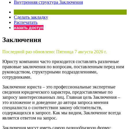
Внутренняя структура Заключения
Бератор
«Практическая энциклопедия бухгалтера»
Сделать закладку
Материалы электронного журнала
Распечатать
«Нормативные акты для бухгалтера»
Заказать доступ
Материалы электронного журнала
Заключения
«Практическая бухгалтерия»
Онлайн-сервисы «Учетная политика» и «Алгоритмы для
Последний раз обновлено:
Пятница 7 августа 2026 г.
Юристу компании часто приходится составлять различные
Просто заполните форму, и мы вышлем вам на почту письмо
правовые заключения по вопросам, поставленным перед ним
руководством, структурными подразделениями,
сотрудниками.
Заключение юриста – это профессиональные экспертные
сведения юридического характера, предоставляемые по
запросу заинтересованных лиц. Главная цель Заключения –
это изложение и доведение до автора запроса мнения
специалиста о соответствии закону обстоятельств,
содержащихся в запросе. Как мы видим, Заключение всегда
является ответом на запрос.
Заключения могут иметь самую разнообразную форму: