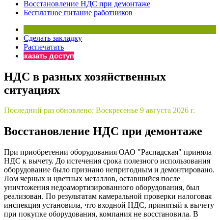
Восстановление НДС при демонтаже
Бератор
Бесплатное питание работников
«Практическая энциклопедия бухгалтера»
Материалы электронного журнала
Сделать закладку
«Нормативные акты для бухгалтера»
Распечатать
Материалы электронного журнала
Заказать доступ
«Практическая бухгалтерия»
НДС в разных хозяйственных
Онлайн-сервисы «Учетная политика» и «Алгоритмы для
ситуациях
Просто заполните форму, и мы вышлем вам на почту письмо
Последний раз обновлено:
Воскресенье 9 августа 2026 г.
Восстановление НДС при демонтаже
При приобретении оборудования ОАО "Распадская" приняла
НДС к вычету. До истечения срока полезного использования
оборудование было признано непригодным и демонтировано.
Лом черных и цветных металлов, оставшийся после
уничтожения недоамортизированного оборудования, был
реализован. По результатам камеральной проверки налоговая
инспекция установила, что входной НДС, принятый к вычету
при покупке оборудования, компания не восстановила. В