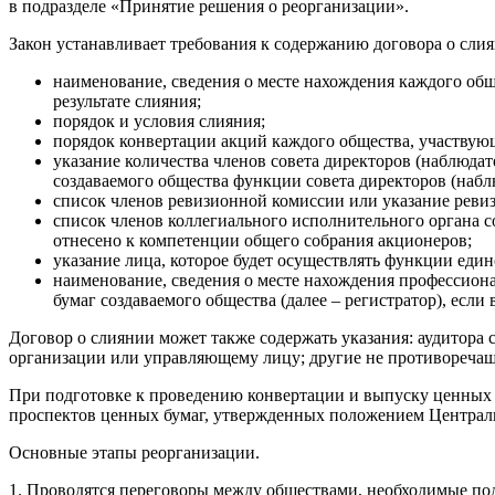
в подразделе «Принятие решения о реорганизации».
Закон устанавливает требования к содержанию договора о слия
наименование, сведения о месте нахождения каждого обще
результате слияния;
порядок и условия слияния;
порядок конвертации акций каждого общества, участвующ
указание количества членов совета директоров (наблюда
создаваемого общества функции совета директоров (набл
список членов ревизионной комиссии или указание ревиз
список членов коллегиального исполнительного органа с
отнесено к компетенции общего собрания акционеров;
указание лица, которое будет осуществлять функции еди
наименование, сведения о месте нахождения профессион
бумаг создаваемого общества (далее – регистратор), есл
Договор о слиянии может также содержать указания: аудитора
организации или управляющему лицу; другие не противореча
При подготовке к проведению конвертации и выпуску ценных 
проспектов ценных бумаг, утвержденных положением Центральн
Основные этапы реорганизации.
1. Проводятся переговоры между обществами, необходимые подг