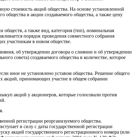
чную стоимость акций общества. На основе установленной
 общества в акции создаваемого общества, а также цену
 обществ, а также вид, категория (тип), номинальная
навливается порядок проведения совместного собрания
щих участникам в новом обществе.
лияния, об утверждении договора о слиянии и об утверждении
ного совета) создаваемого общества в количестве, которое
если иное не установлено уставом общества. Решение общего
их акций, принимающих участие в общем собрании
выкуп акций у акционеров, которые голосовали против
ий.
я.
венной регистрации реорганизуемого общества.
ступает в силу с даты государственной регистрации
уску акций государственного регистрационного номера (или