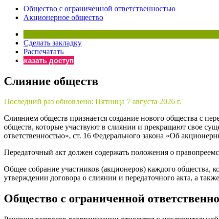
Общество с ограниченной ответственностью
Бератор
Акционерное общество
«Практическ
Материалы 
Сделать закладку
«Нормативны
Распечатать
Материалы 
Заказать доступ
«Практическ
Онлайн-серв
Слияние обществ
Последний раз обновлено:
Пятница 7 августа 2026 г.
Просто заполни
Слиянием обществ признается создание нового общества с пере
обществ, которые участвуют в слиянии и прекращают свое суще
ответственностью», ст. 16 Федерального закона «Об акционерн
Передаточный акт должен содержать положения о правопреемств
Общее собрание участников (акционеров) каждого общества, ко
утверждении договора о слиянии и передаточного акта, а также 
Общество с ограниченной ответственн