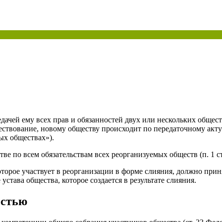
ая энциклопедия бухгалтера»
электронного журнала
е акты для бухгалтера»
электронного журнала
ая бухгалтерия»
исы «Учетная политика» и «Алгоритмы для бухгалтера»
те форму, и мы вышлем вам на почту письмо с льготным счетом.
дачей ему всех прав и обязанностей двух или нескольких общес
ствование, новому обществу происходит по передаточному акту 
ых обществах»).
е по всем обязательствам всех реорганизуемых обществ (п. 1 ст
торое участвует в реорганизации в форме слияния, должно прин
устава общества, которое создается в результате слияния.
остью