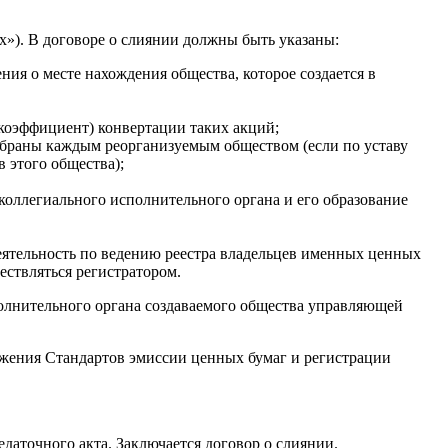
х»). В договоре о слиянии должны быть указаны:
ния о месте нахождения общества, которое создается в
(коэффициент) конвертации таких акций;
избраны каждым реорганизуемым обществом (если по уставу
 этого общества);
коллегиального исполнительного органа и его образование
еятельность по ведению реестра владельцев именных ценных
ествляться регистратором.
полнительного органа создаваемого общества управляющей
ожения Стандартов эмиссии ценных бумаг и регистрации
даточного акта. Заключается договор о слиянии.