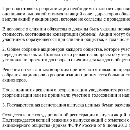
При подготовке к реорганизации необходимо заключить догов
оценщиком рыночной стоимости акций совет директоров общест
выкупа акций у акционеров, которые не согласны с проведени
В договоре о слиянии обязательно должны быть указаны порядо
стоимость, соотношение конвертации (обмена). Акции могут б
участников образующегося при слиянии общества, в том числе
2. Общее собрание акционеров каждого общества, которое учас
передаточного акта. Помимо этого решаются вопросы об утверж
установлено проектом договора о слиянии для каждого общест
Решения по указанным вопросам принимаются только по предло
собрания акционеров о реорганизации принимается большинст
акционеров.
После принятия решения о реорганизации уведомляются регис
реорганизации или не принимали участие в голосовании и на
3. Государственная регистрация выпуска ценных бумаг, разме
Осуществление государственной регистрации выпуска акций пр
Подтверждается копией решения о выпуске акций с отметкой о
акционерного общества (приказ ФСФР России от 9 июля 2013 г