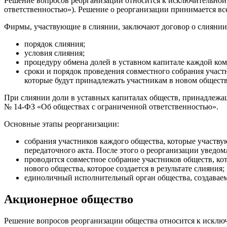
Решение вопросов реорганизации относится к исключительной 
ответственностью»). Решение о реорганизации принимается вс
Фирмы, участвующие в слиянии, заключают договор о слиянии
порядок слияния;
условия слияния;
процедуру обмена долей в уставном капитале каждой ком
сроки и порядок проведения совместного собрания участн
которые будут принадлежать участникам в новом обществ
При слиянии доли в уставных капиталах обществ, принадлежащи
№ 14-ФЗ «Об обществах с ограниченной ответственностью».
Основные этапы реорганизации:
собрания участников каждого общества, которые участву
передаточного акта. После этого о реорганизации уведо
проводится совместное собрание участников обществ, к
нового общества, которое создается в результате слияния;
единоличный исполнительный орган общества, создаваемо
Акционерное общество
Решение вопросов реорганизации общества относится к исклю