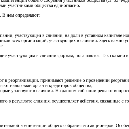
компетенции общего собрания участников общества (ст. 33 Фед
еми участниками общества единогласно.
. В нем определяют:
пании, участвующей в слиянии, на доли в уставном капитале но
иков всех организаций, участвующих в слиянии. Здесь важно ус
е.
е участвующим в слиянии фирмам, погашаются. Так сказано в пу
ют в реорганизации, принимают решение о проведении реоргани
мляют налоговый орган и кредиторов общества;
оторые участвуют в слиянии. На данном собрании решают вопрос
го в результате слияния, осуществляет действия, связанные с г
чительной компетенции общего собрания его акционеров. Особе