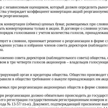
ор с независимым оценщиком, который должен определить рыно
ва утверждает коэффициент конвертации акций реорганизуемого
ем реорганизации.
к конвертации (обмена) ценных бумаг, размещаемых при слиянии
ыть конвертированы только в акции. В договоре о слиянии уста
 порядок голосования с учетом количества голосов, принадлежа
твует в слиянии, принимает решение о реорганизации в форме с
дении устава и избрании членов совета директоров (наблюдатель
ва.
жению совета директоров (наблюдательного совета) общества, 
вом в три четверти голосов акционеров – владельцев голосующ
трирующий орган и кредиторы общества. Общество производит 
правили в общество требование о выкупе принадлежащих им акц
щаемых при реорганизации акционерных обществ в форме слияни
и реорганизации должно обязательно происходить до государст
 его регистрации государственным регистрационным номером и в
ода № 13-57/ пз-н). Документ, подтверждающий присвоение вып