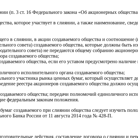
нии (п. 3 ст. 16 Федерального закона «Об акционерных общества
ства, которое участвует в слиянии, а также наименование, сведе
его в слиянии, в акции создаваемого общества и соотношение 
тельного совета) создаваемого общества, которые должны быть 
юдательного совета) не передаются общему собранию акционеров
ора создаваемого общества;
оздаваемого общества, если его уставом предусмотрено наличие 
ноличного исполнительного органа создаваемого общества;
ального участника рынка ценных бумаг, который осуществляет д
и ведение реестра акционеров создаваемого общества должно осущ
 создаваемого общества; передачи полномочий единоличного ис
щие федеральным законам положения.
бумаг создаваемого при слиянии общества следует изучить пол
ого Банка России от 11 августа 2014 года № 428-П.
отовительные действия, составление договора o слиянии и пере