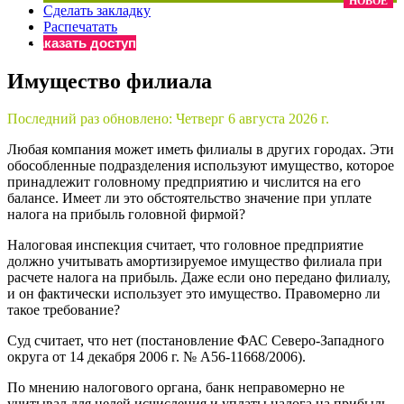
НОВОЕ
Сделать закладку
×
Бератор
Распечатать
«Практическая энциклопедия бухгалтера»
Заказать доступ
Материалы электронного журнала
Имущество филиала
«Нормативные акты для бухгалтера»
Материалы электронного журнала
Последний раз обновлено:
Четверг 6 августа 2026 г.
«Практическая бухгалтерия»
Онлайн-сервисы «Учетная политика» и «Алгоритмы для
Любая компания может иметь филиалы в других городах. Эти
обособленные подразделения используют имущество, которое
принадлежит головному предприятию и числится на его
балансе. Имеет ли это обстоятельство значение при уплате
Просто заполните форму, и мы вышлем вам на почту письмо
налога на прибыль головной фирмой?
Налоговая инспекция считает, что головное предприятие
должно учитывать амортизируемое имущество филиала при
расчете налога на прибыль. Даже если оно передано филиалу,
и он фактически использует это имущество. Правомерно ли
такое требование?
Суд считает, что нет (постановление ФАС Северо-Западного
округа от 14 декабря 2006 г. № А56-11668/2006).
По мнению налогового органа, банк неправомерно не
учитывал для целей исчисления и уплаты налога на прибыль