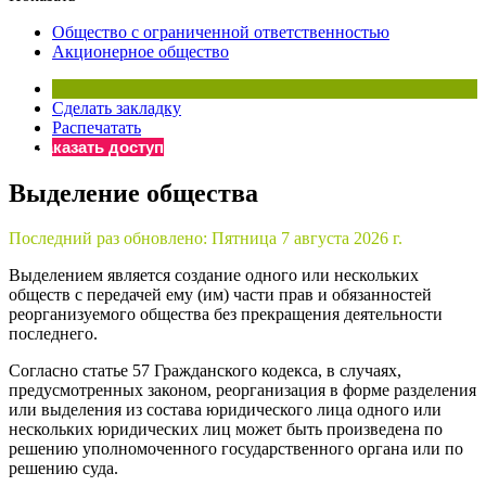
×
Бератор
Общество с ограниченной ответственностью
«Практическая энциклопедия бухгалтера»
Акционерное общество
Материалы электронного журнала
«Нормативные акты для бухгалтера»
Сделать закладку
Материалы электронного журнала
Распечатать
«Практическая бухгалтерия»
Заказать доступ
Онлайн-сервисы «Учетная политика» и «Алгоритмы для
Выделение общества
Последний раз обновлено:
Пятница 7 августа 2026 г.
Просто заполните форму, и мы вышлем вам на почту письмо
Выделением является создание одного или нескольких
обществ с передачей ему (им) части прав и обязанностей
реорганизуемого общества без прекращения деятельности
последнего.
Согласно статье 57 Гражданского кодекса, в случаях,
предусмотренных законом, реорганизация в форме разделения
или выделения из состава юридического лица одного или
нескольких юридических лиц может быть произведена по
решению уполномоченного государственного органа или по
решению суда.