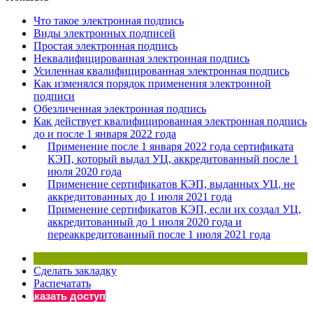
×
Бератор
Что такое электронная подпись
«Практическая энциклопедия бухгалтера»
Виды электронных подписей
Простая электронная подпись
Материалы электронного журнала
Неквалифицированная электронная подпись
«Нормативные акты для бухгалтера»
Усиленная квалифицированная электронная подпись
Материалы электронного журнала
Как изменялся порядок применения электронной
«Практическая бухгалтерия»
подписи
Обезличенная электронная подпись
Онлайн-сервисы «Учетная политика» и «Алгоритмы для
Как действует квалифицированная электронная подпись
до и после 1 января 2022 года
Применение после 1 января 2022 года сертификата
Просто заполните форму, и мы вышлем вам на почту письмо
КЭП, который выдал УЦ, аккредитованный после 1
июля 2020 года
Применение сертификатов КЭП, выданных УЦ, не
аккредитованных до 1 июля 2021 года
Применение сертификатов КЭП, если их создал УЦ,
аккредитованный до 1 июля 2020 года и
переаккредитованный после 1 июля 2021 года
Сделать закладку
Распечатать
Заказать доступ