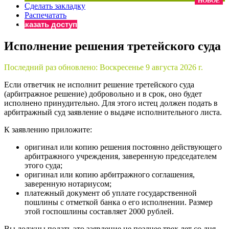
НОВОЕ
Сделать закладку
×
Бератор
Распечатать
«Практическая энциклопедия бухгалтера»
Заказать доступ
Материалы электронного журнала
Исполнение решения третейского суда
«Нормативные акты для бухгалтера»
Материалы электронного журнала
Последний раз обновлено:
Воскресенье 9 августа 2026 г.
«Практическая бухгалтерия»
Онлайн-сервисы «Учетная политика» и «Алгоритмы для
Если ответчик не исполнит решение третейского суда
(арбитражное решение) добровольно и в срок, оно будет
исполнено принудительно. Для этого истец должен подать в
арбитражный суд заявление о выдаче исполнительного листа.
Просто заполните форму, и мы вышлем вам на почту письмо
К заявлению приложите:
оригинал или копию решения постоянно действующего
арбитражного учреждения, заверенную председателем
этого суда;
оригинал или копию арбитражного соглашения,
заверенную нотариусом;
платежный документ об уплате государственной
пошлины с отметкой банка о его исполнении. Размер
этой госпошлины составляет 2000 рублей.
Вы должны подать это заявление не позднее трех лет со дня,