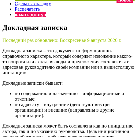
НОВОЕ
Сделать закладку
×
Бератор
Распечатать
«Практическая энциклопедия бухгалтера»
Заказать доступ
Материалы электронного журнала
Докладная записка
«Нормативные акты для бухгалтера»
Материалы электронного журнала
Последний раз обновлено:
Воскресенье 9 августа 2026 г.
«Практическая бухгалтерия»
Онлайн-сервисы «Учетная политика» и «Алгоритмы для
Докладная записка – это документ информационно-
справочного характера, который содержит изложение какого-
то вопроса или факта, выводы и предложения составителя и
адресован руководителю своей компании или в вышестоящую
Просто заполните форму, и мы вышлем вам на почту письмо
инстанцию.
Докладные записки бывают:
по содержанию и назначению – информационные и
отчетные;
по адресату – внутренние (действуют внутри
организации) и внешние (направлены в другие
организации).
Докладная записка может быть составлена как по инициативе
автора, так и по указанию руководства. Цель инициативной
докладной записки – побудить руководителя принять