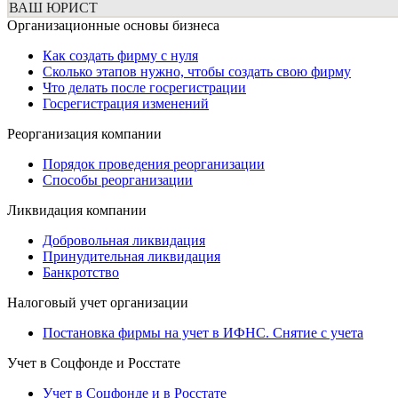
ВАШ ЮРИСТ
Организационные основы бизнеса
Как создать фирму с нуля
Сколько этапов нужно, чтобы создать свою фирму
Что делать после госрегистрации
Госрегистрация изменений
Реорганизация компании
Порядок проведения реорганизации
Способы реорганизации
Ликвидация компании
Добровольная ликвидация
Принудительная ликвидация
Банкротство
Налоговый учет организации
Постановка фирмы на учет в ИФНС. Снятие с учета
Учет в Соцфонде и Росстате
Учет в Соцфонде и в Росстате