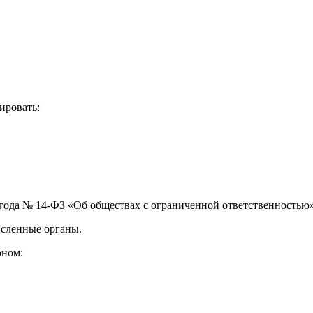
ая энциклопедия бухгалтера»
электронного журнала
е акты для бухгалтера»
электронного журнала
ая бухгалтерия»
ировать:
исы «Учетная политика» и «Алгоритмы для бухгалтера»
те форму, и мы вышлем вам на почту письмо с льготным счетом.
98 года № 14-ФЗ «Об обществах с ограниченной ответственностью»
исленные органы.
оном: