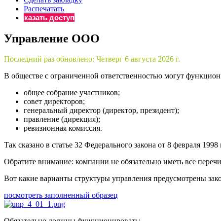
Распечатать
Бератор
Заказать доступ
«Практическ
Материалы 
Управление ООО
«Нормативны
Материалы 
Последний раз обновлено:
Четверг 6 августа 2026 г.
«Практическ
В обществе с ограниченной ответственностью могут функцион
Онлайн-серв
общее собрание участников;
совет директоров;
генеральный директор (директор, президент);
Просто заполни
правление (дирекция);
ревизионная комиссия.
Так сказано в статье 32 Федерального закона от 8 февраля 19
Обратите внимание: компании не обязательно иметь все переч
Вот какие варианты структуры управления предусмотрены зак
посмотреть заполненный образец
Обязательно должны функционировать: