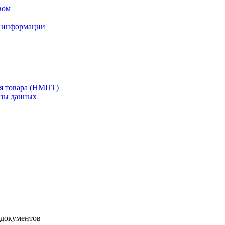
вом
м информации
ия товара (НМПТ)
азы данных
 документов