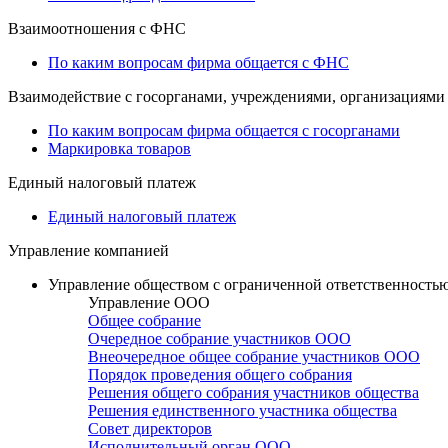
Взаимоотношения с ФНС
По каким вопросам фирма общается с ФНС
Взаимодействие с госорганами, учреждениями, организациями
По каким вопросам фирма общается с госорганами
Маркировка товаров
Единый налоговый платеж
Единый налоговый платеж
Управление компанией
Управление обществом с ограниченной ответственность
Управление ООО
Общее собрание
Очередное собрание участников ООО
Внеочередное общее собрание участников ООО
Порядок проведения общего собрания
Решения общего собрания участников общества
Решения единственного участника общества
Совет директоров
Исполнительный орган ООО