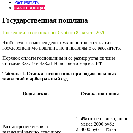
×
Распечатать
Бератор
Заказать доступ
«Практическая энциклопедия бухгалтера»
Государственная пошлина
Материалы электронного журнала
«Нормативные акты для бухгалтера»
Последний раз обновлено:
Суббота 8 августа 2026 г.
Материалы электронного журнала
«Практическая бухгалтерия»
Чтобы суд рассмотрел дело, нужно не только уплатить
Онлайн-сервисы «Учетная политика» и «Алгоритмы для
государственную пошлину, но и правильно ее рассчитать.
Порядок оплаты госпошлины и ее размер установлены
статьями 333.19 и 333.21 Налогового кодекса РФ.
Просто заполните форму, и мы вышлем вам на почту письмо
Таблица 1. Ставки госпошлины при подаче исковых
заявлений в арбитражный суд
Виды исков
Ставка пошлины
4% от цены иска, но не
менее 2000 руб.;
Рассмотрение исковых
4000 руб. + 3% от
заявлений имуще- ственного