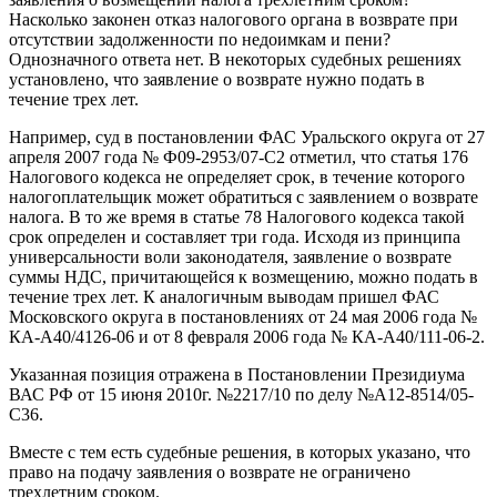
Насколько законен отказ налогового органа в возврате при
отсутствии задолженности по недоимкам и пени?
Однозначного ответа нет. В некоторых судебных решениях
установлено, что заявление о возврате нужно подать в
течение трех лет.
Например, суд в постановлении ФАС Уральского округа от 27
апреля 2007 года № Ф09-2953/07-С2 отметил, что статья 176
Налогового кодекса не определяет срок, в течение которого
налогоплательщик может обратиться с заявлением о возврате
налога. В то же время в статье 78 Налогового кодекса такой
срок определен и составляет три года. Исходя из принципа
универсальности воли законодателя, заявление о возврате
суммы НДС, причитающейся к возмещению, можно подать в
течение трех лет. К аналогичным выводам пришел ФАС
Московского округа в постановлениях от 24 мая 2006 года №
КА-А40/4126-06 и от 8 февраля 2006 года № КА-А40/111-06-2.
Указанная позиция отражена в Постановлении Президиума
ВАС РФ от 15 июня 2010г. №2217/10 по делу №А12-8514/05-
С36.
Вместе с тем есть судебные решения, в которых указано, что
право на подачу заявления о возврате не ограничено
трехлетним сроком.