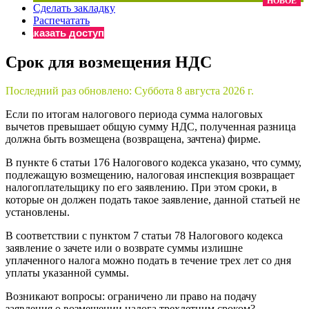
НОВОЕ
Сделать закладку
×
Бератор
Распечатать
«Практическая энциклопедия бухгалтера»
Заказать доступ
Материалы электронного журнала
Срок для возмещения НДС
«Нормативные акты для бухгалтера»
Материалы электронного журнала
Последний раз обновлено:
Суббота 8 августа 2026 г.
«Практическая бухгалтерия»
Онлайн-сервисы «Учетная политика» и «Алгоритмы для
Если по итогам налогового периода сумма налоговых
вычетов превышает общую сумму НДС, полученная разница
должна быть возмещена (возвращена, зачтена) фирме.
Просто заполните форму, и мы вышлем вам на почту письмо
В пункте 6 статьи 176 Налогового кодекса указано, что сумму,
подлежащую возмещению, налоговая инспекция возвращает
налогоплательщику по его заявлению. При этом сроки, в
которые он должен подать такое заявление, данной статьей не
установлены.
В соответствии с пунктом 7 статьи 78 Налогового кодекса
заявление о зачете или о возврате суммы излишне
уплаченного налога можно подать в течение трех лет со дня
уплаты указанной суммы.
Возникают вопросы: ограничено ли право на подачу
заявления о возмещении налога трехлетним сроком?