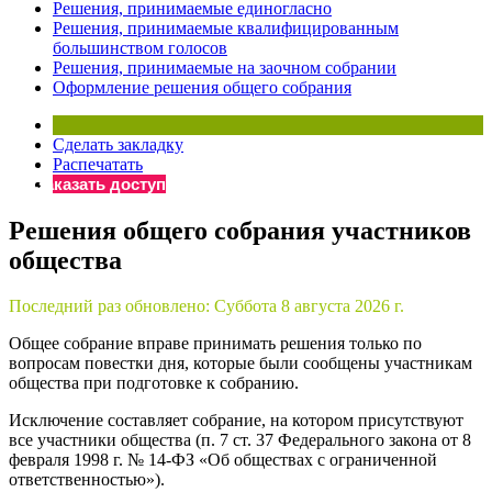
Решения, принимаемые единогласно
Бератор
Решения, принимаемые квалифицированным
большинством голосов
«Практическая энциклопедия бухгалтера»
Решения, принимаемые на заочном собрании
Материалы электронного журнала
Оформление решения общего собрания
«Нормативные акты для бухгалтера»
Материалы электронного журнала
Сделать закладку
«Практическая бухгалтерия»
Распечатать
Онлайн-сервисы «Учетная политика» и «Алгоритмы для
Заказать доступ
Решения общего собрания участников
Просто заполните форму, и мы вышлем вам на почту письмо
общества
Последний раз обновлено:
Суббота 8 августа 2026 г.
Общее собрание вправе принимать решения только по
вопросам повестки дня, которые были сообщены участникам
общества при подготовке к собранию.
Исключение составляет собрание, на котором присутствуют
все участники общества (п. 7 ст. 37 Федерального закона от 8
февраля 1998 г. № 14-ФЗ «Об обществах с ограниченной
ответственностью»).