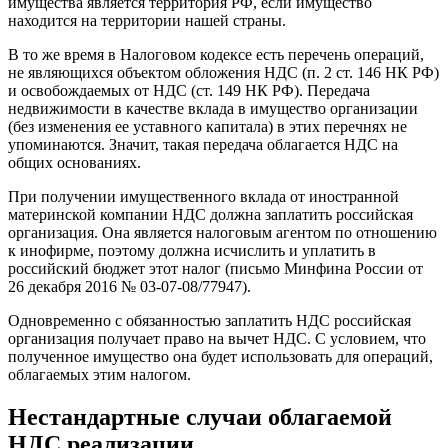
имущества является территория РФ, если имущество
находится на территории нашей страны.
В то же время в Налоговом кодексе есть перечень операций,
не являющихся объектом обложения НДС (п. 2 ст. 146 НК РФ)
и освобождаемых от НДС (ст. 149 НК РФ). Передача
недвижимости в качестве вклада в имущество организации
(без изменения ее уставного капитала) в этих перечнях не
упоминаются. Значит, такая передача облагается НДС на
общих основаниях.
При получении имущественного вклада от иностранной
материнской компании НДС должна заплатить российская
организация. Она является налоговым агентом по отношению
к инофирме, поэтому должна исчислить и уплатить в
российский бюджет этот налог (письмо Минфина России от
26 декабря 2016 № 03-07-08/77947).
Одновременно с обязанностью заплатить НДС российская
организация получает право на вычет НДС. С условием, что
полученное имущество она будет использовать для операций,
облагаемых этим налогом.
Нестандартные случаи облагаемой
НДС реализации