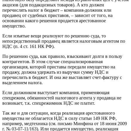
акцизов (для подакцизных товаров). А кто должен
перечислять налог в бюджет – компания-должник или
продавец от судебных приставов, – зависит от того, на
основании какого решения продается арестованное
имущество.
Если изъятые вещи реализуют по решению суда, то
непосредственный продавец является налоговым агентом по
НДС (п. 4 ст. 161 НК РФ).
По решению суда, как правило, взыскивают долги в пользу
контрагентов. В этом случае специализированная
организация, которой приставы передали имущество на
продажу, должна удержать из выручки сумму НДС и
перечислить в бюджет. И она же выставляет счет-фактуру с
выделением налога.
Если должником выступает компания, применяющая
спецрежим, обязанностей налогового агента у продавца не
возникает, т.к. спецрежимник НДС не платит.
Так же и для ситуации, когда реализация арестованного
имущества не облагается НДС в силу статьи 149 НК РФ,
например, медтехника (см. письмо Минфина от 18 июня 2009
г. № 03-07-11/163). Или продается имущество, реализация