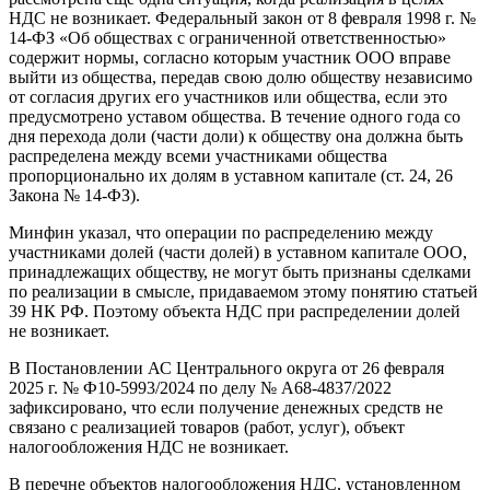
НДС не возникает. Федеральный закон от 8 февраля 1998 г. №
14-ФЗ «Об обществах с ограниченной ответственностью»
содержит нормы, согласно которым участник ООО вправе
выйти из общества, передав свою долю обществу независимо
от согласия других его участников или общества, если это
предусмотрено уставом общества. В течение одного года со
дня перехода доли (части доли) к обществу она должна быть
распределена между всеми участниками общества
пропорционально их долям в уставном капитале (ст. 24, 26
Закона № 14-ФЗ).
Минфин указал, что операции по распределению между
участниками долей (части долей) в уставном капитале ООО,
принадлежащих обществу, не могут быть признаны сделками
по реализации в смысле, придаваемом этому понятию статьей
39 НК РФ. Поэтому объекта НДС при распределении долей
не возникает.
В Постановлении АС Центрального округа от 26 февраля
2025 г. № Ф10-5993/2024 по делу № А68-4837/2022
зафиксировано, что если получение денежных средств не
связано с реализацией товаров (работ, услуг), объект
налогообложения НДС не возникает.
В перечне объектов налогообложения НДС, установленном