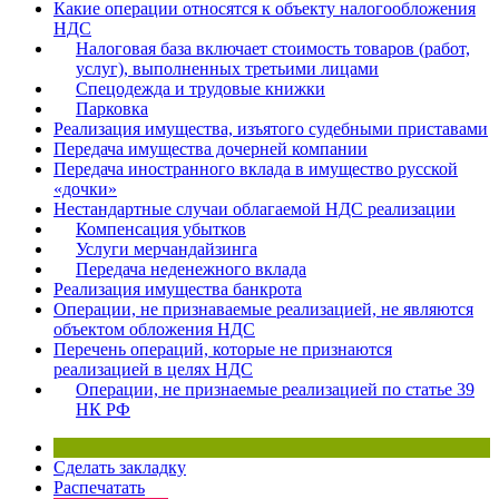
Какие операции относятся к объекту налогообложения
Бератор
НДС
Налоговая база включает стоимость товаров (работ,
«Практическая энциклопедия бухгалтера»
услуг), выполненных третьими лицами
Материалы электронного журнала
Спецодежда и трудовые книжки
«Нормативные акты для бухгалтера»
Парковка
Материалы электронного журнала
Реализация имущества, изъятого судебными приставами
Передача имущества дочерней компании
«Практическая бухгалтерия»
Передача иностранного вклада в имущество русской
Онлайн-сервисы «Учетная политика» и «Алгоритмы для
«дочки»
Нестандартные случаи облагаемой НДС реализации
Компенсация убытков
Услуги мерчандайзинга
Просто заполните форму, и мы вышлем вам на почту письмо
Передача неденежного вклада
Реализация имущества банкрота
Операции, не признаваемые реализацией, не являются
объектом обложения НДС
Перечень операций, которые не признаются
реализацией в целях НДС
Операции, не признаемые реализацией по статье 39
НК РФ
Сделать закладку
Распечатать