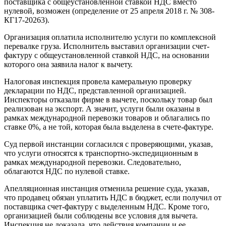
поставщика с общеустановленной ставкой НДС вместо
нулевой, возможен (определение от 25 апреля 2018 г. № 308-
КГ17-20263).
Организация оплатила исполнителю услуги по комплексной
перевалке груза. Исполнитель выставил организации счет-
фактуру с общеустановленной ставкой НДС, на основании
которого она заявила налог к вычету.
Налоговая инспекция провела камеральную проверку
декларации по НДС, представленной организацией.
Инспекторы отказали фирме в вычете, поскольку товар был
реализован на экспорт. А значит, услуги были оказаны в
рамках международной перевозки товаров и облагались по
ставке 0%, а не той, которая была выделена в счете-фактуре.
Суд первой инстанции согласился с проверяющими, указав,
что услуги относятся к транспортно-экспедиционным в
рамках международной перевозки. Следовательно,
облагаются НДС по нулевой ставке.
Апелляционная инстанция отменила решение суда, указав,
что продавец обязан уплатить НДС в бюджет, если получил от
поставщика счет-фактуру с выделенным НДС. Кроме того,
организацией были соблюдены все условия для вычета.
Инспекция не доказала, что действия компании и ее