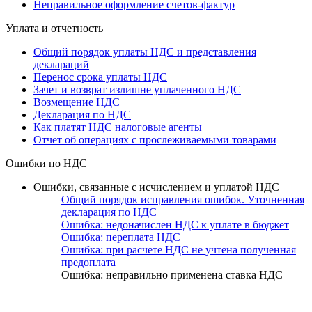
Неправильное оформление счетов-фактур
Уплата и отчетность
Общий порядок уплаты НДС и представления
деклараций
Перенос срока уплаты НДС
Зачет и возврат излишне уплаченного НДС
Возмещение НДС
Декларация по НДС
Как платят НДС налоговые агенты
Отчет об операциях с прослеживаемыми товарами
Ошибки по НДС
Ошибки, связанные с исчислением и уплатой НДС
Общий порядок исправления ошибок. Уточненная
декларация по НДС
Ошибка: недоначислен НДС к уплате в бюджет
Ошибка: переплата НДС
Ошибка: при расчете НДС не учтена полученная
предоплата
Ошибка: неправильно применена ставка НДС