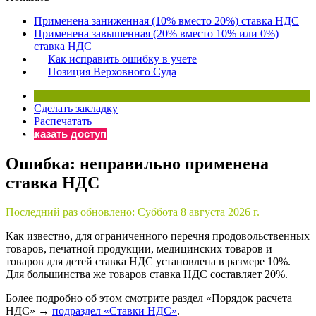
×
Бератор
Применена заниженная (10% вместо 20%) ставка НДС
«Практическая энциклопедия бухгалтера»
Применена завышенная (20% вместо 10% или 0%)
ставка НДС
Материалы электронного журнала
Как исправить ошибку в учете
«Нормативные акты для бухгалтера»
Позиция Верховного Суда
Материалы электронного журнала
«Практическая бухгалтерия»
Сделать закладку
Онлайн-сервисы «Учетная политика» и «Алгоритмы для
Распечатать
Заказать доступ
Просто заполните форму, и мы вышлем вам на почту письмо
Ошибка: неправильно применена
ставка НДС
Последний раз обновлено:
Суббота 8 августа 2026 г.
Как известно, для ограниченного перечня продовольственных
товаров, печатной продукции, медицинских товаров и
товаров для детей ставка НДС установлена в размере 10%.
Для большинства же товаров ставка НДС составляет 20%.
Более подробно об этом смотрите раздел «Порядок расчета
НДС» →
подраздел «Ставки НДС»
.