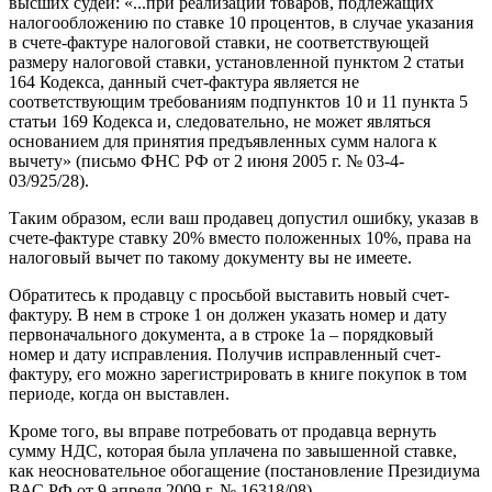
высших судей: «...при реализации товаров, подлежащих
налогообложению по ставке 10 процентов, в случае указания
в счете-фактуре налоговой ставки, не соответствующей
размеру налоговой ставки, установленной пунктом 2 статьи
164 Кодекса, данный счет-фактура является не
соответствующим требованиям подпунктов 10 и 11 пункта 5
статьи 169 Кодекса и, следовательно, не может являться
основанием для принятия предъявленных сумм налога к
вычету» (письмо ФНС РФ от 2 июня 2005 г. № 03-4-
03/925/28).
Таким образом, если ваш продавец допустил ошибку, указав в
счете-фактуре ставку 20% вместо положенных 10%, права на
налоговый вычет по такому документу вы не имеете.
Обратитесь к продавцу с просьбой выставить новый счет-
фактуру. В нем в строке 1 он должен указать номер и дату
первоначального документа, а в строке 1а – порядковый
номер и дату исправления. Получив исправленный счет-
фактуру, его можно зарегистрировать в книге покупок в том
периоде, когда он выставлен.
Кроме того, вы вправе потребовать от продавца вернуть
сумму НДС, которая была уплачена по завышенной ставке,
как неосновательное обогащение (постановление Президиума
ВАС РФ от 9 апреля 2009 г. № 16318/08).