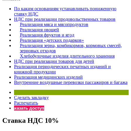
×
Бератор
По каким основаниям устанавливать пониженную
«Практическая энциклопедия бухгалтера»
ставку НДС
НДС при реализации продовольственных товаров
Материалы электронного журнала
Реализация мяса и мясопродуктов
«Нормативные акты для бухгалтера»
Реализация овощей
Материалы электронного журнала
Реализация фруктов и ягод
«Практическая бухгалтерия»
Реализация «детских подарков»
Реализация зерна, комбикормов, кормовых смесей,
Онлайн-сервисы «Учетная политика» и «Алгоритмы для
зерновых отходов
Хлебобулочные изделия длительного хранения
НДС при реализации товаров для детей
Просто заполните форму, и мы вышлем вам на почту письмо
Реализация периодических печатных изданий и
книжной продукции
Реализация медицинских изделий
Внутренние воздушные перевозки пассажиров и багажа
Сделать закладку
Распечатать
Заказать доступ
Ставка НДС 10%