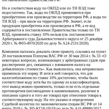
Но и соответствия коду по ОКПД или по ТН ВЭД тоже
недостаточно. Так, коды по ОКПД применяются при
приобретении или производстве на территории РФ, а коды по
ТН ВЭД – при ввозе на территорию РФ. Значит, если
продукция приобретена или произведена в РФ, а ее код
содержится в постановлении Правительства только по ТН
ВЭД, применять ставку 10% нельзя (см. постановление
Арбитражного суда Дальневосточного округа от 25 декабря
2020 г. № Ф03-4970/2020 по делу № А24-2531/2020).
Компания пыталась доказать свою правоту, ссылаясь на пункт
20 постановления Пленума ВАС РФ от 30 мая 2014 г. № 33 «О
некоторых вопросах, возникающих у арбитражных судов при
рассмотрении дел, связанных с взиманием налога на
добавленную стоимость». Как выяснилось, она неправильно
применила эту норму. И хотя в ней говорится, что для
налогообложения по ставке 10% достаточно, чтобы было
соответствие коду хотя бы по одному из классификаторов,
этот вывод можно применить, только если есть отдельные
противоречия (несовпадение в наименовании, различие в
описании одного и того же товара) при отнесении товара к
соответствующему коду. На это указано в определении
Судебной коллегии по экономическим спорам ВС РФ от 14
марта 2019 г. № 305-КГ18-19119 по делу № А41-88886/2017.