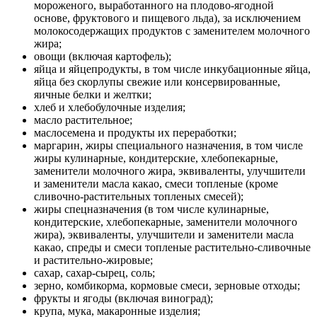
мороженого, выработанного на плодово-ягодной
основе, фруктового и пищевого льда), за исключением
молокосодержащих продуктов с заменителем молочного
жира;
овощи (включая картофель);
яйца и яйцепродукты, в том числе инкубационные яйца,
яйца без скорлупы свежие или консервированные,
яичные белки и желтки;
хлеб и хлебобулочные изделия;
масло растительное;
маслосемена и продукты их переработки;
маргарин, жиры специального назначения, в том числе
жиры кулинарные, кондитерские, хлебопекарные,
заменители молочного жира, эквиваленты, улучшители
и заменители масла какао, смеси топленые (кроме
сливочно-растительных топленых смесей);
жиры спецназначения (в том числе кулинарные,
кондитерские, хлебопекарные, заменители молочного
жира), эквиваленты, улучшители и заменители масла
какао, спреды и смеси топленые растительно-сливочные
и растительно-жировые;
сахар, сахар-сырец, соль;
зерно, комбикорма, кормовые смеси, зерновые отходы;
фрукты и ягоды (включая виноград);
крупа, мука, макаронные изделия;