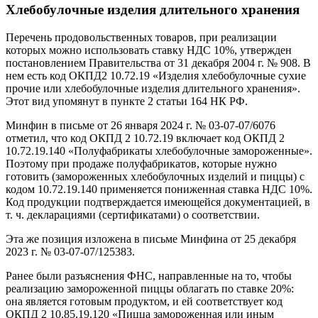
Хлебобулочные изделия длительного хранения
Перечень продовольственных товаров, при реализации
которых можно использовать ставку НДС 10%, утвержден
постановлением Правительства от 31 декабря 2004 г. № 908. В
нем есть код ОКПД2 10.72.19 «Изделия хлебобулочные сухие
прочие или хлебобулочные изделия длительного хранения».
Этот вид упомянут в пункте 2 статьи 164 НК РФ.
Минфин в письме от 26 января 2024 г. № 03-07-07/6076
отметил, что код ОКПД 2 10.72.19 включает код ОКПД 2
10.72.19.140 «Полуфабрикаты хлебобулочные замороженные».
Поэтому при продаже полуфабрикатов, которые нужно
готовить (замороженных хлебобулочных изделий и пиццы) с
кодом 10.72.19.140 применяется пониженная ставка НДС 10%.
Код продукции подтверждается имеющейся документацией, в
т. ч. декларациями (сертификатами) о соответствии.
Эта же позиция изложена в письме Минфина от 25 декабря
2023 г. № 03-07-07/125383.
Ранее были разъяснения ФНС, направленные на то, чтобы
реализацию замороженной пиццы облагать по ставке 20%:
она является готовым продуктом, и ей соответствует код
ОКПД 2 10.85.19.120 «Пицца замороженная или иным