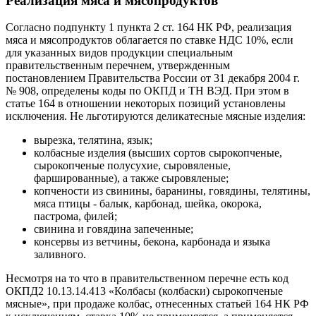
Реализация мяса и мясопродуктов
Согласно подпункту 1 пункта 2 ст. 164 НК РФ, реализация
мяса и мясопродуктов облагается по ставке НДС 10%, если
для указанных видов продукции специальным
правительственным перечнем, утвержденным
постановлением Правительства России от 31 декабря 2004 г.
№ 908, определены коды по ОКПД и ТН ВЭД. При этом в
статье 164 в отношении некоторых позиций установлены
исключения. Не льготируются деликатесные мясные изделия:
вырезка, телятина, язык;
колбасные изделия (высших сортов сырокопченые,
сырокопченые полусухие, сыровяленые,
фаршированные), а также сыровяленые;
копчености из свинины, баранины, говядины, телятины,
мяса птицы - балык, карбонад, шейка, окорока,
пастрома, филей;
свинина и говядина запеченные;
консервы из ветчины, бекона, карбонада и языка
заливного.
Несмотря на то что в правительственном перечне есть код
ОКПД2 10.13.14.413 «Колбасы (колбаски) сырокопченые
мясные», при продаже колбас, отнесенных статьей 164 НК РФ