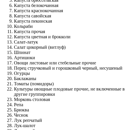
Капуста брюссельская
Капуста белокочанная
Капуста краснокочанная
Капуста савойская
Капуста пекинская
Кольраби
Капуста прочая
Капуста цветная и брокколи
Салат-латук
Салат цикорный (витлуф)
Шпинат
Артишоки
Овощи листовые или стебельные прочие
Перец стручковый и горошковый черный, несушеный
Огурцы
Баклажаны
Томаты (помидоры)
Культуры овощные плодовые прочие, не включенные в
другие группировки
Морковь столовая
Репа
Брюква
Чеснок
Лук репчатый
Лук-шалот