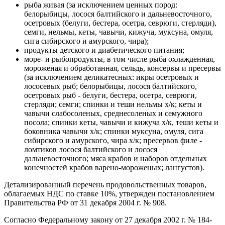
рыба живая (за исключением ценных пород:
белорыбицы, лосося балтийского и дальневосточного,
осетровых (белуги, бестера, осетра, севрюги, стерляди),
семги, нельмы, кеты, чавычи, кижуча, муксуна, омуля,
сига сибирского и амурского, чира);
продукты детского и диабетического питания;
море- и рыбопродукты, в том числе рыба охлажденная,
мороженая и обработанная, сельдь, консервы и пресервы
(за исключением деликатесных: икры осетровых и
лососевых рыб; белорыбицы, лосося балтийского,
осетровых рыб - белуги, бестера, осетра, севрюги,
стерляди; семги; спинки и теши нельмы х/к; кеты и
чавычи слабосоленых, среднесоленых и семужного
посола; спинки кеты, чавычи и кижуча х/к, теши кеты и
боковника чавычи х/к; спинки муксуна, омуля, сига
сибирского и амурского, чира х/к; пресервов филе -
ломтиков лосося балтийского и лосося
дальневосточного; мяса крабов и наборов отдельных
конечностей крабов варено-мороженых; лангустов).
Детализированный перечень продовольственных товаров,
облагаемых НДС по ставке 10%, утвержден постановлением
Правительства РФ от 31 декабря 2004 г. № 908.
Согласно Федеральному закону от 27 декабря 2002 г. № 184-