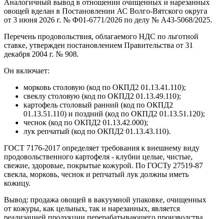
Аналогичный вывод в отношении очищенных и нарезанных
овощей вделан в Постановлении АС Волго-Вятского округа
от 3 июня 2026 г. № Ф01-6771/2026 по делу № А43-5068/2025.
Перечень продовольствия, облагаемого НДС по льготной
ставке, утвержден постановлением Правительства от 31
декабря 2004 г. № 908.
Он включает:
морковь столовую (код по ОКПД2 01.13.41.110);
свеклу столовую (код по ОКПД2 01.13.49.110);
картофель столовый ранний (код по ОКПД2
01.13.51.110) и поздний (код по ОКПД2 01.13.51.120);
чеснок (код по ОКПД2 01.13.42.000);
лук репчатый (код по ОКПД2 01.13.43.110).
ГОСТ 7176-2017 определяет требования к внешнему виду
продовольственного картофеля - клубни целые, чистые,
свежие, здоровые, покрытые кожурой. По ГОСТу 27519-87
свекла, морковь, чеснок и репчатый лук должны иметь
кожицу.
Вывод: продажа овощей в вакуумной упаковке, очищенных
от кожуры, как цельных, так и нарезанных, является
реализацией продукции перерабатывающего производства,