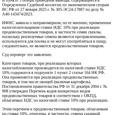
В пункте 5 обзора приведены выводы, содержащиеся в
Определении Судебной коллегии по экономическим спорам
ВС РФ от 27 января 2025 г. № 305-ЭС24-17887 по делу №
А40-143474/2023.
ИФНС заявила о неправомерном, по ее мнению, применении
налогоплательщиком ставки НДС 10% при реализации
продовольственным товаров, в частности семян свеклы,
поскольку реализуемые семена являются протравленными,
используются для посева и не могут употребляться в пищу,
следовательно, не являются продовольственным товаром.
Суд опроверг это заявление.
Категории товаров, при реализации которых
налогообложение производится по налоговой ставке НДС
10% содержатся в подпункте 1 пункт 2 статьи 164 НК РФ.
Она применяется при реализации продовольственных
товаров, в том числе овощей (включая картофель).
Постановлением правительства РФ от 31 декабря 2004 г. №
908 утвержден Перечень кодов конкретных видов
продовольственных товаров в соответствии с ОКПД,
облагаемых НДС по налоговой ставке 10% при реализации.
Этим перечнем к продовольственным товарам, облагаемым
по ставке 10%, отнесены, в частности, семена сахарной