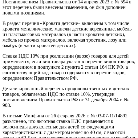
Постановлением Правительства от 14 апреля 2023 г. № 594 в
этот перечень были внесены изменения, он был дополнен
новыми позициями.
В раздел перечня «Кровати детские» включены в том числе
кровати металлические, манежи детские деревянные, мебель
из пластмассовых материалов (в части кроватей детских),
мебель из прочих материалов, включая тростник, лозу или
бамбук (в части кроватей детских).
Ставка НДС 10% при реализации (ввозе) товаров для детей
применяется, если вид товара указан в перечне видов товаров,
определенном в подпункте 2 пункта 2 статьи 164 НК РФ, а
соответствующий код товара содержится в перечне кодов,
определенном Правительством РФ.
Детализированный перечень продовольственных и детских
товаров, облагаемых НДС по ставке 10%, утвержден
постановлением Правительства РФ от 31 декабря 2004 г. №
908.
В письме Минфина от 26 февраля 2026 г. № 03-07-11/14892
разъяснено, что льготная ставка НДС применяется к
велосипеды двухколесные для детей со следующими
характеристиками: с диаметром колес до 40 см, с высотой
седла до 63,5 см, для снаряженного велосипедиста с массой не