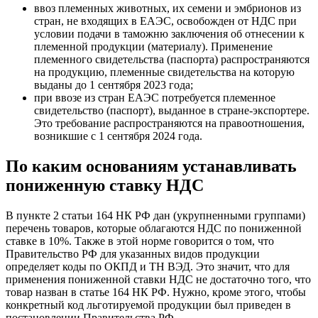
ввоз племенных животных, их семени и эмбрионов из
стран, не входящих в ЕАЭС, освобожден от НДС при
условии подачи в таможню заключения об отнесении к
племенной продукции (материалу). Применение
племенного свидетельства (паспорта) распространяются
на продукцию, племенные свидетельства на которую
выданы до 1 сентября 2023 года;
при ввозе из стран ЕАЭС потребуется племенное
свидетельство (паспорт), выданное в стране-экспортере.
Это требование распространяются на правоотношения,
возникшие с 1 сентября 2024 года.
По каким основаниям устанавливать
пониженную ставку НДС
В пункте 2 статьи 164 НК РФ дан (укрупненными группами)
перечень товаров, которые облагаются НДС по пониженной
ставке в 10%. Также в этой норме говорится о том, что
Правительство РФ для указанных видов продукции
определяет коды по ОКПД и ТН ВЭД. Это значит, что для
применения пониженной ставки НДС не достаточно того, что
товар назван в статье 164 НК РФ. Нужно, кроме этого, чтобы
конкретный код льготируемой продукции был приведен в
постановлении Правительства РФ.