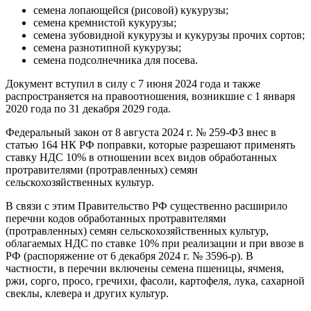
семена лопающейся (рисовой) кукурузы;
семена кремнистой кукурузы;
семена зубовидной кукурузы и кукурузы прочих сортов;
семена разнотипной кукурузы;
семена подсолнечника для посева.
Документ вступил в силу с 7 июня 2024 года и также
распространяется на правоотношения, возникшие с 1 января
2020 года по 31 декабря 2029 года.
Федеральный закон от 8 августа 2024 г. № 259-ФЗ внес в
статью 164 НК РФ поправки, которые разрешают применять
ставку НДС 10% в отношении всех видов обработанных
протравителями (протравленных) семян
сельскохозяйственных культур.
В связи с этим Правительство РФ существенно расширило
перечни кодов обработанных протравителями
(протравленных) семян сельскохозяйственных культур,
облагаемых НДС по ставке 10% при реализации и при ввозе в
РФ (распоряжение от 6 декабря 2024 г. № 3596-р). В
частности, в перечни включены семена пшеницы, ячменя,
ржи, сорго, просо, гречихи, фасоли, картофеля, лука, сахарной
свеклы, клевера и других культур.