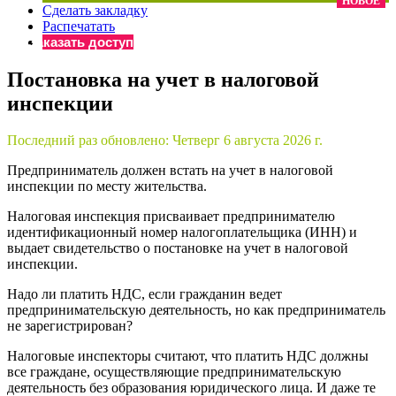
НОВОЕ
Сделать закладку
×
Бератор
Распечатать
«Практическая энциклопедия бухгалтера»
Заказать доступ
Материалы электронного журнала
Постановка на учет в налоговой
«Нормативные акты для бухгалтера»
инспекции
Материалы электронного журнала
«Практическая бухгалтерия»
Онлайн-сервисы «Учетная политика» и «Алгоритмы для
Последний раз обновлено:
Четверг 6 августа 2026 г.
Предприниматель должен встать на учет в налоговой
инспекции по месту жительства.
Просто заполните форму, и мы вышлем вам на почту письмо
Налоговая инспекция присваивает предпринимателю
идентификационный номер налогоплательщика (ИНН) и
выдает свидетельство о постановке на учет в налоговой
инспекции.
Надо ли платить НДС, если гражданин ведет
предпринимательскую деятельность, но как предприниматель
не зарегистрирован?
Налоговые инспекторы считают, что платить НДС должны
все граждане, осуществляющие предпринимательскую
деятельность без образования юридического лица. И даже те