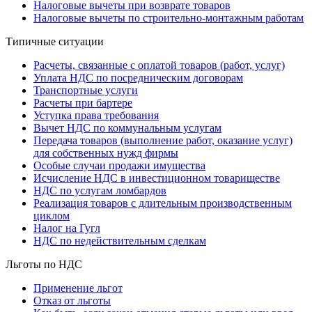
Налоговые вычеты при возврате товаров
Налоговые вычеты по строительно-монтажным работам
Типичные ситуации
Расчеты, связанные с оплатой товаров (работ, услуг)
Уплата НДС по посредническим договорам
Транспортные услуги
Расчеты при бартере
Уступка права требования
Вычет НДС по коммунальным услугам
Передача товаров (выполнение работ, оказание услуг)
для собственных нужд фирмы
Особые случаи продажи имущества
Исчисление НДС в инвестиционном товариществе
НДС по услугам ломбардов
Реализация товаров с длительным производственным
циклом
Налог на Гугл
НДС по недействительным сделкам
Льготы по НДС
Применение льгот
Отказ от льготы