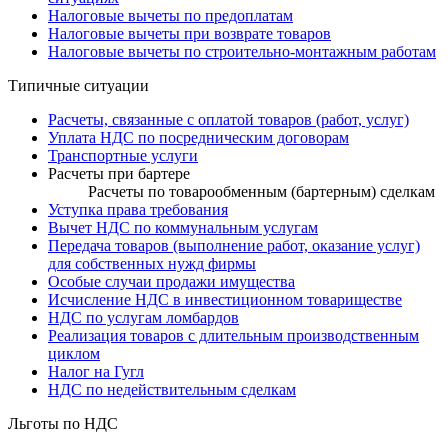
Налоговые вычеты по предоплатам
Налоговые вычеты при возврате товаров
Налоговые вычеты по строительно-монтажным работам
Типичные ситуации
Расчеты, связанные с оплатой товаров (работ, услуг)
Уплата НДС по посредническим договорам
Транспортные услуги
Расчеты при бартере
Расчеты по товарообменным (бартерным) сделкам
Уступка права требования
Вычет НДС по коммунальным услугам
Передача товаров (выполнение работ, оказание услуг)
для собственных нужд фирмы
Особые случаи продажи имущества
Исчисление НДС в инвестиционном товариществе
НДС по услугам ломбардов
Реализация товаров с длительным производственным
циклом
Налог на Гугл
НДС по недействительным сделкам
Льготы по НДС