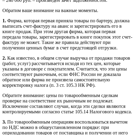
– 240 000 руб. – произведен зачет задолженностей.
Обратим ваше внимание на важные моменты.
1.
Фирма, которая первая приняла товары по бартеру, должна
выписать счет-фактуру на аванс и зарегистрировать его в
книге продаж. При этом другая фирма, которая первая
передала товары, зарегистрировать в книге покупок этот счет-
фактуру не может. Такие же правила действуют при
получении ценных бумаг в счет предстоящей отгрузки.
2.
Как известно, в общем случае выручка от продажи товаров
(работ, услуг) рассчитывается исходя из тех цен, которые
указаны в договоре с покупателем. Считается, что эти цены
соответствуют рыночным, если ФНС России не доказала
обратное или фирма не произвела самостоятельную
корректировку налога (п. 3 ст. 105.3 НК РФ).
Обратите внимание: цены по товарообменным сделкам
проверке на соответствие их рыночным не подлежат.
Исключение составляют случаи, когда эти сделки являются
контролируемыми согласно статье 105.14 Налогового кодекса.
3.
По товарообменным операциям воспользоваться вычетом
по НДС можно в общеустановленном порядке: при
оприходовании товаров от поставщика и получении от него