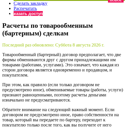
НОВОЕ
Сделать закладку
×
Бератор
Распечатать
«Практическая энциклопедия бухгалтера»
Заказать доступ
Материалы электронного журнала
Расчеты по товарообменным
«Нормативные акты для бухгалтера»
(бартерным) сделкам
Материалы электронного журнала
«Практическая бухгалтерия»
Онлайн-сервисы «Учетная политика» и «Алгоритмы для
Последний раз обновлено:
Суббота 8 августа 2026 г.
Товарообменный (бартерный) договор предполагает, что две
фирмы обмениваются друг с другом принадлежащими им
Просто заполните форму, и мы вышлем вам на почту письмо
товарами (работами, услугами). Это означает, что каждая из
сторон договора является одновременно и продавцом, и
покупателем.
При этом, как правило (если только договором не
предусмотрено иное), обмениваемые товары (работы, услуги)
признают равноценными, поэтому расчеты деньгами
изначально не предусматриваются.
Обратите внимание на следующий важный момент. Если
договором не предусмотрено иное, право собственности на
товар, который вы передаете по бартеру, переходит к
покупателю только после того, как вы получите от него