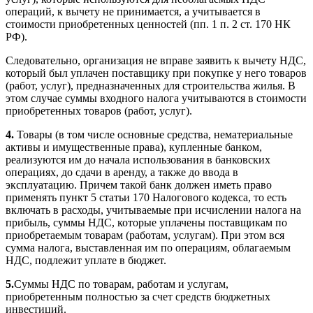
операций, к вычету не принимается, а учитывается в
стоимости приобретенных ценностей (пп. 1 п. 2 ст. 170 НК
РФ).
Следовательно, организация не вправе заявить к вычету НДС,
который был уплачен поставщику при покупке у него товаров
(работ, услуг), предназначенных для строительства жилья. В
этом случае суммы входного налога учитываются в стоимости
приобретенных товаров (работ, услуг).
4.
Товары (в том числе основные средства, нематериальные
активы и имущественные права), купленные банком,
реализуются им до начала использования в банковских
операциях, до сдачи в аренду, а также до ввода в
эксплуатацию. Причем такой банк должен иметь право
применять пункт 5 статьи 170 Налогового кодекса, то есть
включать в расходы, учитываемые при исчислении налога на
прибыль, суммы НДС, которые уплачены поставщикам по
приобретаемым товарам (работам, услугам). При этом вся
сумма налога, выставленная им по операциям, облагаемым
НДС, подлежит уплате в бюджет.
5.
Суммы НДС по товарам, работам и услугам,
приобретенным полностью за счет средств бюджетных
инвестиций.