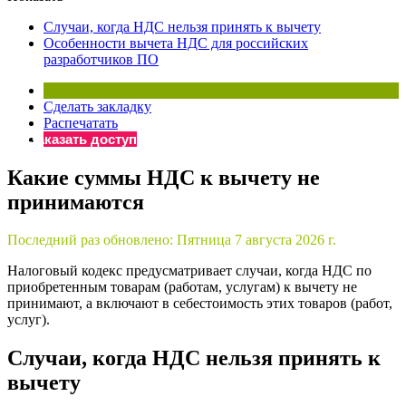
×
Бератор
Случаи, когда НДС нельзя принять к вычету
«Практическая энциклопедия бухгалтера»
Особенности вычета НДС для российских
разработчиков ПО
Материалы электронного журнала
«Нормативные акты для бухгалтера»
Материалы электронного журнала
Сделать закладку
«Практическая бухгалтерия»
Распечатать
Заказать доступ
Онлайн-сервисы «Учетная политика» и «Алгоритмы для
Какие суммы НДС к вычету не
принимаются
Просто заполните форму, и мы вышлем вам на почту письмо
Последний раз обновлено:
Пятница 7 августа 2026 г.
Налоговый кодекс предусматривает случаи, когда НДС по
приобретенным товарам (работам, услугам) к вычету не
принимают, а включают в себестоимость этих товаров (работ,
услуг).
Случаи, когда НДС нельзя принять к
вычету