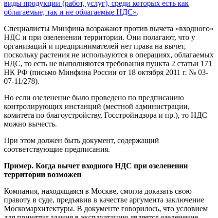
виды продукции (работ, услуг), среди которых есть как
облагаемые, так и не облагаемые НДС»
.
Специалисты Минфина возражают против вычета «входного»
НДС и при озеленении территории. Они полагают, что у
организаций и предпринимателей нет права на вычет,
поскольку растения не используются в операциях, облагаемых
НДС, то есть не выполняются требования пункта 2 статьи 171
НК РФ (письмо Минфина России от 18 октября 2011 г. № 03-
07-11/278).
Но если озеленение было проведено по предписанию
контролирующих инстанций (местной администрации,
комитета по благоустройству, Госстройндзора и пр.), то НДС
можно вычесть.
При этом должен быть документ, содержащий
соответствующие предписания.
Пример. Когда вычет входного НДС при озеленении
территории возможен
Компания, находящаяся в Москве, смогла доказать свою
правоту в суде, предъявив в качестве аргумента заключение
Москомархитектуры. В документе говорилось, что условием
для принятия здания в эксплуатацию является озеленение