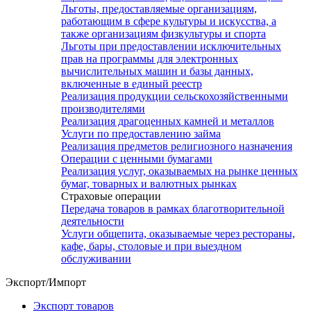
Льготы, предоставляемые организациям,
работающим в сфере культуры и искусства, а
также организациям физкультуры и спорта
Льготы при предоставлении исключительных
прав на программы для электронных
вычислительных машин и базы данных,
включенные в единый реестр
Реализация продукции сельскохозяйственными
производителями
Реализация драгоценных камней и металлов
Услуги по предоставлению займа
Реализация предметов религиозного назначения
Операции с ценными бумагами
Реализация услуг, оказываемых на рынке ценных
бумаг, товарных и валютных рынках
Страховые операции
Передача товаров в рамках благотворительной
деятельности
Услуги общепита, оказываемые через рестораны,
кафе, бары, столовые и при выездном
обслуживании
Экспорт/Импорт
Экспорт товаров