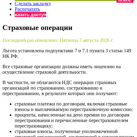
НОВОЕ
Сделать закладку
×
Бератор
Распечатать
«Практическая энциклопедия бухгалтера»
Заказать доступ
Материалы электронного журнала
Страховые операции
«Нормативные акты для бухгалтера»
Материалы электронного журнала
Последний раз обновлено:
Пятница 7 августа 2026 г.
«Практическая бухгалтерия»
Онлайн-сервисы «Учетная политика» и «Алгоритмы для
Льгота установлена подпунктами 7 и 7.1 пункта 3 статьи 149
НК РФ.
Все страховые организации должны иметь лицензию на
Просто заполните форму, и мы вышлем вам на почту письмо
осуществление страховой деятельности.
В частности, не облагаются НДС операции страховых
организаций по страхованию, сострахованию и
перестрахованию, в результате которых они получают:
страховые платежи по договорам, включая страховые
взносы и выплачиваемую перестраховочную комиссию;
проценты, начисленные на депо премии по договорам
перестрахования и перечисленные перестрахователем
перестраховщику;
страховые взносы, полученные уполномоченной
страховой организацией, заключившей в установленном