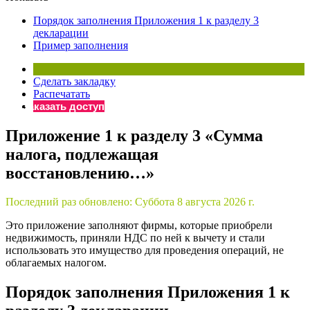
×
Бератор
Порядок заполнения Приложения 1 к разделу 3
«Практическая энциклопедия бухгалтера»
декларации
Пример заполнения
Материалы электронного журнала
«Нормативные акты для бухгалтера»
Материалы электронного журнала
Сделать закладку
«Практическая бухгалтерия»
Распечатать
Заказать доступ
Онлайн-сервисы «Учетная политика» и «Алгоритмы для
Приложение 1 к разделу 3 «Сумма
налога, подлежащая
Просто заполните форму, и мы вышлем вам на почту письмо
восстановлению…»
Последний раз обновлено:
Суббота 8 августа 2026 г.
Это приложение заполняют фирмы, которые приобрели
недвижимость, приняли НДС по ней к вычету и стали
использовать это имущество для проведения операций, не
облагаемых налогом.
Порядок заполнения Приложения 1 к