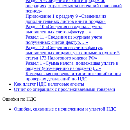
Раздел 9 «Сведения из книги продаж об
операциях, отражаемых за истекший налоговый
период»
Приложение 1 к разделу 9 «Сведения из
дополнительных листов книги продаж»
Раздел 10 «Сведения из журнала учета
выставленных счетов-фактур…»
Раздел 11 «Сведения из журнала учета
полученных счетов-фактур….»
Раздел 12 «Сведения из счетов-фактур,
выставленных лицами, указанными в пункте 5
статьи 173 Налогового кодекса РФ»
Раздел 1 «Сумма налога, подлежащая уплате в
бюджет (возмещению из бюджета)…»
Камеральная проверка и типичные ошибки при
проверках деклараций по НДС
Как платят НДС налоговые агенты
Отчет об операциях с прослеживаемыми товарами
Ошибки по НДС
Ошибки, связанные с исчислением и уплатой НДС