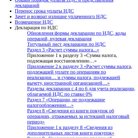
деклараций
Перенос срока уплаты НДС
Зачет и возврат излишне уплаченного НДС
Возмещение НДС
Декларация по НДС
Обновления формы декларации по НДС, коды
операций, нулевая декларация
Титульный лист декларации по НДС
Раздел 3 «Расчет суммы налога...»
Приложение 1 к разделу 3 «Сумма налога,
подлежащая восстановлению…»
Приложение 2 к разделу 3 «Расчет суммы налога,
подлежащей уплате по операциям по
реализации… и суммы налога, подлежащей
вычету, иностранной организацией…»
Разделы декларации с 4 по 6 для учета реализации,
облагаемой НДС по ставке 0%
Раздел 7 «Операции, не подлежащие
налогообложению…»
Раздел 8 «Сведения из книги покупок об
операциях, отражаемых за истекший налоговый
период»
Приложение 1 к разделу 8 «Сведения из
дополнительных листов книги покупок»