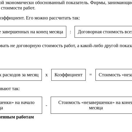
ной экономически обоснованный показатель. Фирмы, занимающие
стоимости работ.
оэффициент. Его можно рассчитать так:
е завершенных на конец месяца
:
Договорная стоимость все
ать не договорную стоимость работ, а какой-либо другой показ
 расходов за месяц
х
Коэффициент
=
Стоимость «нез
вают так:
шенки» на начало
Стоимость «незавершенки» на коне
-
ца
месяца
ненным работам