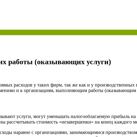
ая энциклопедия бухгалтера»
электронного журнала
е акты для бухгалтера»
электронного журнала
ая бухгалтерия»
исы «Учетная политика» и «Алгоритмы для бухгалтера»
х работы (оказывающих услуги)
те форму, и мы вышлем вам на почту письмо с льготным счетом.
ямых расходов у таких фирм, так же как и у производственных 
именимо и к организациям, выполняющим работы (оказывающим 
азывают услуги, могут уменьшать налогооблагаемую прибыль на 
ны рассчитывать стоимость «незавершенки» на конец каждого ме
расходы наравне с организациями, занимающимися производство