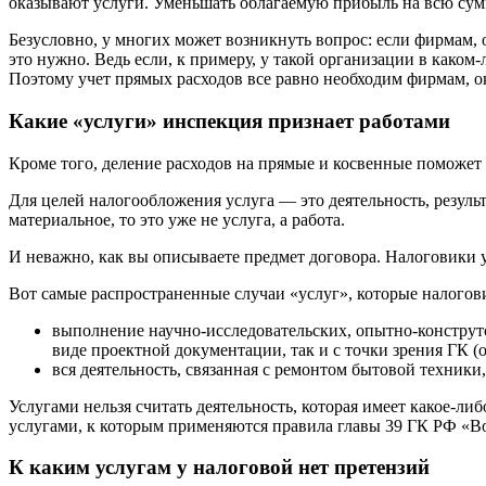
оказывают услуги. Уменьшать облагаемую прибыль на всю сумму
Безусловно, у многих может возникнуть вопрос: если фирмам, 
это нужно. Ведь если, к примеру, у такой организации в каком
Поэтому учет прямых расходов все равно необходим фирмам, о
Какие «услуги» инспекция признает работами
Кроме того, деление расходов на прямые и косвенные поможет
Для целей налогообложения услуга — это деятельность, резуль
материальное, то это уже не услуга, а работа.
И неважно, как вы описываете предмет договора. Налоговики у
Вот самые распространенные случаи «услуг», которые налогов
выполнение научно-исследовательских, опытно-конструтор
виде проектной документации, так и с точки зрения ГК (
вся деятельность, связанная с ремонтом бытовой техники, 
Услугами нельзя считать деятельность, которая имеет какое-л
услугами, к которым применяются правила главы 39 ГК РФ «Во
К каким услугам у налоговой нет претензий