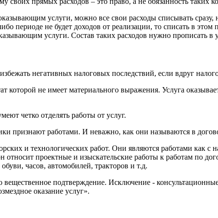
 своих прямых расходов – это право, а не обязанность таких к
оказывающим услуги, можно все свои расходы списывать сразу, 
-либо периоде не будет доходов от реализации, то списать в это
казывающим услуги. Состав таких расходов нужно прописать в 
 избежать негативных налоговых последствий, если вдруг налог
тат которой не имеет материального выражения. Услуга оказывает
меют четко отделять работы от услуг.
ики признают работами. И неважно, как они называются в догов
ских и технологических работ. Они являются работами как с на
он относит проектные и изыскательские работы к работам по дог
обуви, часов, автомобилей, тракторов и т.д.
ибо вещественное подтверждение. Исключение - консультационны
змездное оказание услуг».