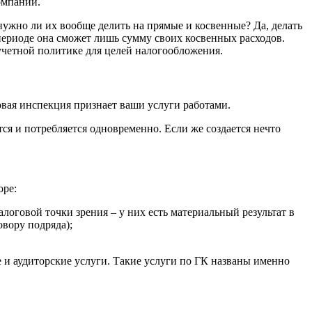
омпаний.
нужно ли их вообще делить на прямые и косвенные? Да, делать
м периоде она сможет лишь сумму своих косвенных расходов.
учетной политике для целей налогообложения.
овая инспекция признает ваши услуги работами.
ся и потребляется одновременно. Если же создается нечто
оре:
логовой точки зрения – у них есть материальный результат в
овору подряда);
е и аудиторские услуги. Такие услуги по ГК названы именно