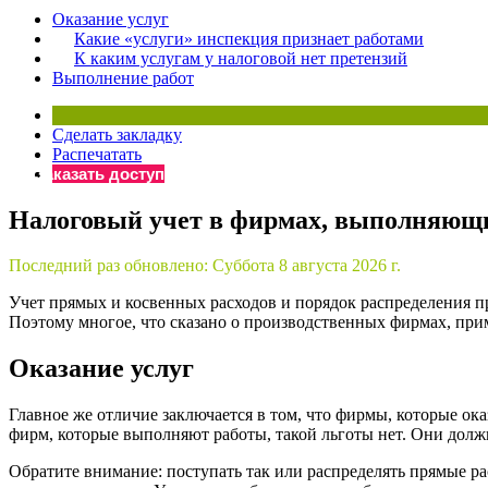
Оказание услуг
Бератор
Какие «услуги» инспекция признает работами
«Практическ
К каким услугам у налоговой нет претензий
Материалы 
Выполнение работ
«Нормативны
Материалы 
Сделать закладку
«Практическ
Распечатать
Онлайн-серв
Заказать доступ
Налоговый учет в фирмах, выполняющи
Просто заполни
Последний раз обновлено:
Суббота 8 августа 2026 г.
Учет прямых и косвенных расходов и порядок распределения пр
Поэтому многое, что сказано о производственных фирмах, пр
Оказание услуг
Главное же отличие заключается в том, что фирмы, которые ок
фирм, которые выполняют работы, такой льготы нет. Они долж
Обратите внимание: поступать так или распределять прямые 