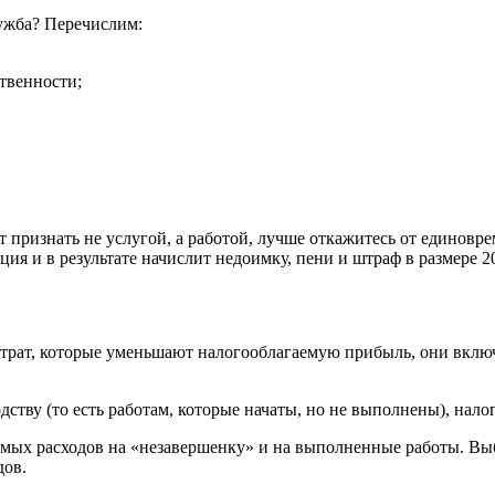
лужба? Перечислим:
твенности;
т признать не услугой, а работой, лучше откажитесь от единовр
кция и в результате начислит недоимку, пени и штраф в размере 
трат, которые уменьшают налогооблагаемую прибыль, они включ
дству (то есть работам, которые начаты, но не выполнены), на
мых расходов на «незавершенку» и на выполненные работы. Вы
дов.