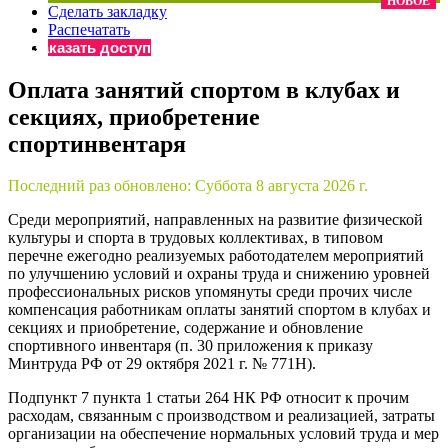
НОВОЕ
Сделать закладку
×
Бератор
Распечатать
«Практическая энциклопедия бухгалтера»
Заказать доступ
Материалы электронного журнала
Оплата занятий спортом в клубах и
«Нормативные акты для бухгалтера»
секциях, приобретение
Материалы электронного журнала
«Практическая бухгалтерия»
спортинвентаря
Онлайн-сервисы «Учетная политика» и «Алгоритмы для
Последний раз обновлено:
Суббота 8 августа 2026 г.
Среди мероприятий, направленных на развитие физической
Просто заполните форму, и мы вышлем вам на почту письмо
культуры и спорта в трудовых коллективах, в типовом
перечне ежегодно реализуемых работодателем мероприятий
по улучшению условий и охраны труда и снижению уровней
профессиональных рисков упомянуты среди прочих числе
компенсация работникам оплаты занятий спортом в клубах и
секциях и приобретение, содержание и обновление
спортивного инвентаря (п. 30 приложения к приказу
Минтруда РФ от 29 октября 2021 г. № 771Н).
Подпункт 7 пункта 1 статьи 264 НК РФ относит к прочим
расходам, связанным с производством и реализацией, затраты
организации на обеспечение нормальных условий труда и мер