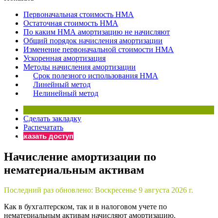
×
Бератор
Первоначальная стоимость НМА
«Практическая энциклопедия бухгалтера»
Остаточная стоимость НМА
По каким НМА амортизацию не начисляют
Материалы электронного журнала
Общий порядок начисления амортизации
«Нормативные акты для бухгалтера»
Изменение первоначальной стоимости НМА
Материалы электронного журнала
Ускоренная амортизация
«Практическая бухгалтерия»
Методы начисления амортизации
Срок полезного использования НМА
Онлайн-сервисы «Учетная политика» и «Алгоритмы для
Линейный метод
Нелинейный метод
Просто заполните форму, и мы вышлем вам на почту письмо
Сделать закладку
Распечатать
Заказать доступ
Начисление амортизации по
нематериальным активам
Последний раз обновлено:
Воскресенье 9 августа 2026 г.
Как в бухгалтерском, так и в налоговом учете по
нематериальным активам начисляют амортизацию.