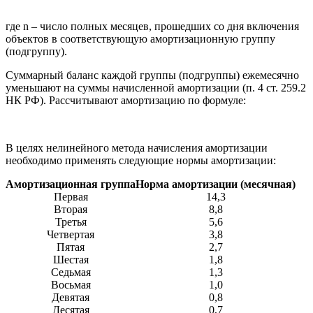
где n – число полных месяцев, прошедших со дня включения
объектов в соответствующую амортизационную группу
(подгруппу).
Суммарный баланс каждой группы (подгруппы) ежемесячно
уменьшают на суммы начисленной амортизации (п. 4 ст. 259.2
НК РФ). Рассчитывают амортизацию по формуле:
В целях нелинейного метода начисления амортизации
необходимо применять следующие нормы амортизации:
Амортизационная группа
Норма амортизации (месячная)
Первая
14,3
Вторая
8,8
Третья
5,6
Четвертая
3,8
Пятая
2,7
Шестая
1,8
Седьмая
1,3
Восьмая
1,0
Девятая
0,8
Десятая
0,7