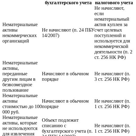
бухгалтерского учета
налогового учета
Не начисляют,
если
нематериальный
Нематериальные
актив куплен за
активы
Не начисляют (п. 24 ПБУ
счет целевых
некоммерческих
14/2007)
поступлений и
организаций
используется для
некоммерческой
деятельности (п. 2
ст. 256 НК РФ)
Нематериальные
активы,
переданные
Начисляют в обычном
Не начисляют (п.
другим лицам в
порядке
3 ст. 256 НК РФ)
безвозмездное
пользование
Нематериальные
активы
Начисляют в обычном
Не начисляют (п.
стоимостью до 100
порядке
1 ст. 256 НК РФ)
000 руб.
Нематериальные
Объект подлежит
активы, которые
списанию с
Не начисляют (п.
не используются
бухгалтерского учета (п.
1 ст. 256 НК РФ)
для извлечения