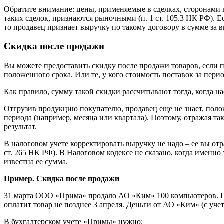
Обратите внимание: цены, применяемые в сделках, сторонами
таких сделок, признаются рыночными (п. 1 ст. 105.3 НК РФ). 
то продавец признает выручку по такому договору в сумме за
Скидка после продажи
Вы можете предоставить скидку после продажи товаров, если 
положенного срока. Или те, у кого стоимость поставок за пер
Как правило, сумму такой скидки рассчитывают тогда, когда на
Отгрузив продукцию покупателю, продавец еще не знает, положе
периода (например, месяца или квартала). Поэтому, отражая т
результат.
В налоговом учете корректировать выручку не надо – ее вы от
ст. 265 НК РФ). В Налоговом кодексе не сказано, когда именно
известна ее сумма.
Пример. Скидка после продажи
31 марта ООО «Прима» продало АО «Ким» 100 компьютеров. Цен
оплатит товар не позднее 3 апреля. Деньги от АО «Ким» (с уч
В бухгалтерском учете «Примы» нужно: