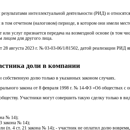
зультатами интеллектуальной деятельности (РИД) и относятся 
в том отчетном (налоговом) периоде, в котором они имели мест
т или услуг признается передача на возмездной основе (в том чи
м лицом для другого лица.
8 августа 2023 г. № 03-03-06/1/81502, датой реализации РИД я
астника доли в компании
 собственную долю только в указанных законом случаях.
льного закона от 8 февраля 1998 г. № 14-ФЗ «Об обществах с 
обществу. Участники могут совершить такую сделку только в ви
она № 14);
3 закона № 14);
. 4 ст. 21 закона № 14); - участник не оплатил долю вовремя, и 