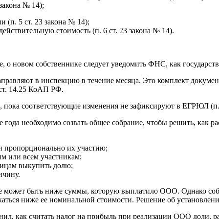
 закона № 14);
(п. 5 ст. 23 закона № 14);
йствительную стоимость (п. 6 ст. 23 закона № 14).
, о новом собственнике следует уведомить ФНС, как государств
направляют в инспекцию в течение месяца. Это комплект докум
ст. 14.25 КоАП РФ.
ц, пока соответствующие изменения не зафиксируют в ЕГРЮЛ (п. 6
года необходимо созвать общее собрание, чтобы решить, как расп
и пропорционально их участию;
ым или всем участникам;
лицам выкупить долю;
ичину.
е может быть ниже суммы, которую выплатило ООО. Однако собран
скаться ниже ее номинальной стоимости. Решение об установле
снил, как считать налог на прибыль при реализации ООО доли, р