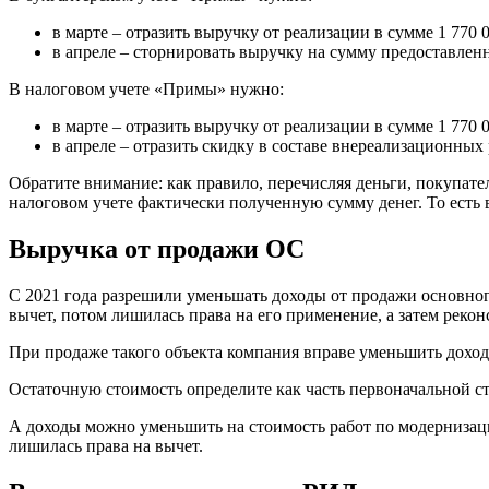
в марте – отразить выручку от реализации в сумме 1 770 00
в апреле – сторнировать выручку на сумму предоставленно
В налоговом учете «Примы» нужно:
в марте – отразить выручку от реализации в сумме 1 770 00
в апреле – отразить скидку в составе внереализационных р
Обратите внимание: как правило, перечисляя деньги, покупате
налоговом учете фактически полученную сумму денег. То есть 
Выручка от продажи ОС
С 2021 года разрешили уменьшать доходы от продажи основного
вычет, потом лишилась права на его применение, а затем реко
При продаже такого объекта компания вправе уменьшить доходы
Остаточную стоимость определите как часть первоначальной ст
А доходы можно уменьшить на стоимость работ по модернизаци
лишилась права на вычет.