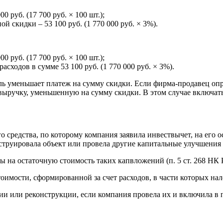
0 руб. (17 700 руб. × 100 шт.);
й скидки – 53 100 руб. (1 770 000 руб. × 3%).
0 руб. (17 700 руб. × 100 шт.);
асходов в сумме 53 100 руб. (1 770 000 руб. × 3%).
ль уменьшает платеж на сумму скидки. Если фирма-продавец опр
выручку, уменьшенную на сумму скидки. В этом случае включать
 средства, по которому компания заявила инвествычет, на его 
нструировала объект или провела другие капитальные улучшения 
 на остаточную стоимость таких капвложений (п. 5 ст. 268 НК 
оимости, сформированной за счет расходов, в части которых нал
и или реконструкции, если компания провела их и включила в п