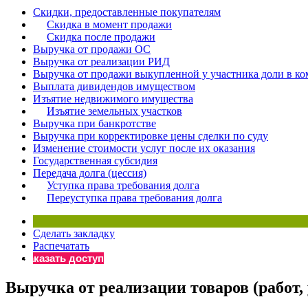
Скидки, предоставленные покупателям
Бератор
Скидка в момент продажи
«Практическ
Скидка после продажи
Материалы 
Выручка от продажи ОС
Выручка от реализации РИД
«Нормативны
Выручка от продажи выкупленной у участника доли в к
Материалы 
Выплата дивидендов имуществом
«Практическ
Изъятие недвижимого имущества
Онлайн-серв
Изъятие земельных участков
Выручка при банкротстве
Выручка при корректировке цены сделки по суду
Изменение стоимости услуг после их оказания
Просто заполни
Государственная субсидия
Передача долга (цессия)
Уступка права требования долга
Переуступка права требования долга
Сделать закладку
Распечатать
Заказать доступ
Выручка от реализации товаров (работ, 