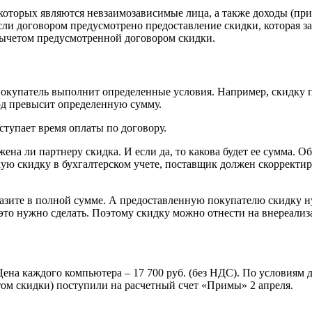
 которых являются невзаимозависимые лица, а также доходы (п
Если договором предусмотрено предоставление скидки, которая з
 вычетом предусмотренной договором скидки.
покупатель выполнит определенные условия. Например, скидку 
иод превысит определенную сумму.
ступает время оплаты по договору.
на ли партнеру скидка. И если да, то какова будет ее сумма. Об
акую скидку в бухгалтерском учете, поставщик должен скорректи
разите в полной сумме. А предоставленную покупателю скидку н
 это нужно сделать. Поэтому скидку можно отнести на внереализ
а каждого компьютера – 17 700 руб. (без НДС). По условиям до
етом скидки) поступили на расчетный счет «Примы» 2 апреля.