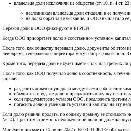
владельца доли исключили из общества (ст. 10, п. 4 ст. 23
наследникам владельца доли отказали в ее получении 
на долю обратили взыскание, и ООО выплатило ее де
Переход доли к ООО фиксируют в ЕГРЮЛ.
Когда ООО приобретает долю в собственном уставном капитале
После того, как обществу передали долю, документы об этом 
невовремя, генерального директора могут оштрафовать по п. 3 
Кроме того, передача доли не будет иметь силы для третьих ли
После того, как ООО получило долю в собственность, в течение 
вправе:
разделить оплаченную долю между всеми собственникам
объявить о продаже доли и предложить покупку некотор
если предусмотрено уставом ООО, предложить третьим 
погасить долю и уменьшить уставный капитал на эту вел
Если долю решили продать, по общему правилу ее стоимость н
№ 14). При этом стоимость неоплаченной доли не должна опу
Минфин в письме от 15 июня 2022 г. № 03-03-06/1/56507 разъя