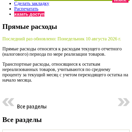
НОВОЕ
Сделать закладку
×
Бератор
Распечатать
«Практическая энциклопедия бухгалтера»
Заказать доступ
Материалы электронного журнала
Прямые расходы
«Нормативные акты для бухгалтера»
Материалы электронного журнала
Последний раз обновлено:
Понедельник 10 августа 2026 г.
«Практическая бухгалтерия»
Онлайн-сервисы «Учетная политика» и «Алгоритмы для
Прямые расходы относятся к расходам текущего отчетного
(налогового) периода по мере реализации товаров.
Транспортные расходы, относящиеся к остаткам
Просто заполните форму, и мы вышлем вам на почту письмо
нереализованных товаров, учитываются по среднему
проценту за текущий месяц с учетом переходящего остатка на
начало месяца.
Все разделы
Все разделы