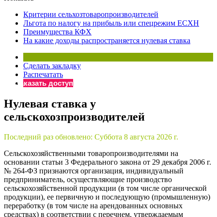
×
Бератор
Критерии сельхозтоваропроизводителей
«Практическая энциклопедия бухгалтера»
Льгота по налогу на прибыль или спецрежим ЕСХН
Преимущества КФХ
Материалы электронного журнала
На какие доходы распространяется нулевая ставка
«Нормативные акты для бухгалтера»
Материалы электронного журнала
«Практическая бухгалтерия»
Сделать закладку
Распечатать
Онлайн-сервисы «Учетная политика» и «Алгоритмы для
Заказать доступ
Нулевая ставка у
Просто заполните форму, и мы вышлем вам на почту письмо
сельскохозпроизводителей
Последний раз обновлено:
Суббота 8 августа 2026 г.
Сельскохозяйственными товаропроизводителями на
основании статьи 3 Федерального закона от 29 декабря 2006 г.
№ 264-ФЗ признаются организация, индивидуальный
предприниматель, осуществляющие производство
сельскохозяйственной продукции (в том числе органической
продукции), ее первичную и последующую (промышленную)
переработку (в том числе на арендованных основных
средствах) в соответствии с перечнем, утверждаемым