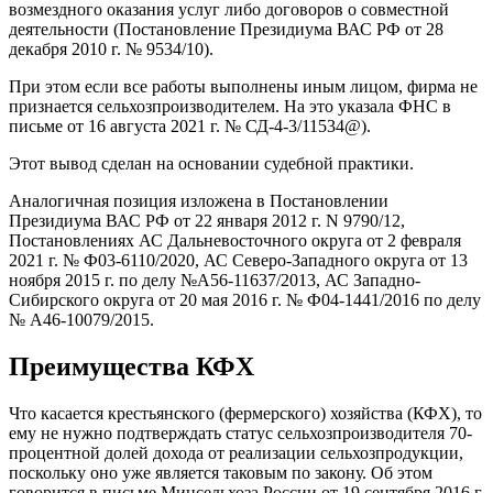
возмездного оказания услуг либо договоров о совместной
деятельности (Постановление Президиума ВАС РФ от 28
декабря 2010 г. № 9534/10).
При этом если все работы выполнены иным лицом, фирма не
признается сельхозпроизводителем. На это указала ФНС в
письме от 16 августа 2021 г. № СД-4-3/11534@).
Этот вывод сделан на основании судебной практики.
Аналогичная позиция изложена в Постановлении
Президиума ВАС РФ от 22 января 2012 г. N 9790/12,
Постановлениях АС Дальневосточного округа от 2 февраля
2021 г. № Ф03-6110/2020, АС Северо-Западного округа от 13
ноября 2015 г. по делу №А56-11637/2013, АС Западно-
Сибирского округа от 20 мая 2016 г. № Ф04-1441/2016 по делу
№ А46-10079/2015.
Преимущества КФХ
Что касается крестьянского (фермерского) хозяйства (КФХ), то
ему не нужно подтверждать статус сельхозпроизводителя 70-
процентной долей дохода от реализации сельхозпродукции,
поскольку оно уже является таковым по закону. Об этом
говорится в письме Минсельхоза России от 19 сентября 2016 г.