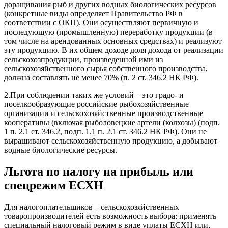
доращивания рыб и других водных биологических ресурсов
(конкретные виды определяет Правительство РФ в
соответствии с ОКП). Они осуществляют первичную и
последующую (промышленную) переработку продукции (в
том числе на арендованных основных средствах) и реализуют
эту продукцию. В их общем доходе доля дохода от реализации
сельскохозпродукции, произведенной ими из
сельскохозяйственного сырья собственного производства,
должна составлять не менее 70% (п. 2 ст. 346.2 НК РФ).
2.При соблюдении таких же условий – это градо- и
поселкообразующие российские рыбохозяйственные
организации и сельскохозяйственные производственные
кооперативы (включая рыболовецкие артели (колхозы) (подп.
1 п. 2.1 ст. 346.2, подп. 1.1 п. 2.1 ст. 346.2 НК РФ). Они не
выращивают сельскохозяйственную продукцию, а добывают
водные биологические ресурсы.
Льгота по налогу на прибыль или
спецрежим ЕСХН
Для налогоплательщиков – сельскохозяйственных
товаропроизводителей есть возможность выбора: применять
специальный налоговый режим в виде уплаты ЕСХН или,