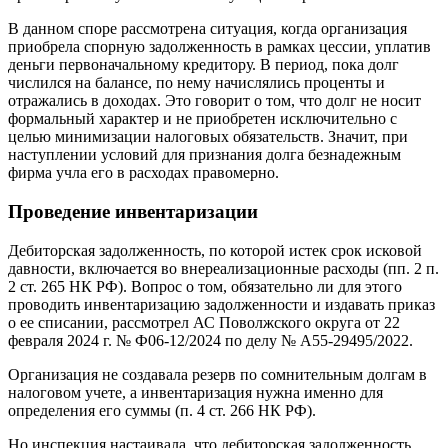
В данном споре рассмотрена ситуация, когда организация
приобрела спорную задолженность в рамках цессии, уплатив
деньги первоначальному кредитору. В период, пока долг
числился на балансе, по нему начислялись проценты и
отражались в доходах. Это говорит о том, что долг не носит
формальный характер и не приобретен исключительно с
целью минимизации налоговых обязательств. Значит, при
наступлении условий для признания долга безнадежным
фирма учла его в расходах правомерно.
Проведение инвентаризации
Дебиторская задолженность, по которой истек срок исковой
давности, включается во внереализационные расходы (пп. 2 п.
2 ст. 265 НК РФ). Вопрос о том, обязательно ли для этого
проводить инвентаризацию задолженности и издавать приказ
о ее списании, рассмотрел АС Поволжского округа от 22
февраля 2024 г. № Ф06-12/2024 по делу № А55-29495/2022.
Организация не создавала резерв по сомнительным долгам в
налоговом учете, а инвентаризация нужна именно для
определения его суммы (п. 4 ст. 266 НК РФ).
Но инспекция настаивала, что дебиторская задолженность