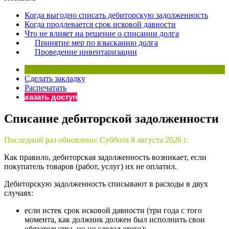
×
Бератор
Когда выгодно списать дебиторскую задолженность
«Практическая энциклопедия бухгалтера»
Когда продлевается срок исковой давности
Что не влияет на решение о списании долга
Материалы электронного журнала
Принятие мер по взысканию долга
«Нормативные акты для бухгалтера»
Проведение инвентаризации
Материалы электронного журнала
«Практическая бухгалтерия»
Сделать закладку
Онлайн-сервисы «Учетная политика» и «Алгоритмы для
Распечатать
Заказать доступ
Просто заполните форму, и мы вышлем вам на почту письмо
Списание дебиторской задолженности
Последний раз обновлено:
Суббота 8 августа 2026 г.
Как правило, дебиторская задолженность возникает, если
покупатель товаров (работ, услуг) их не оплатил.
Дебиторскую задолженность списывают в расходы в двух
случаях:
если истек срок исковой давности (три года с того
момента, как должник должен был исполнить свои
обязательства, но не сделал этого);