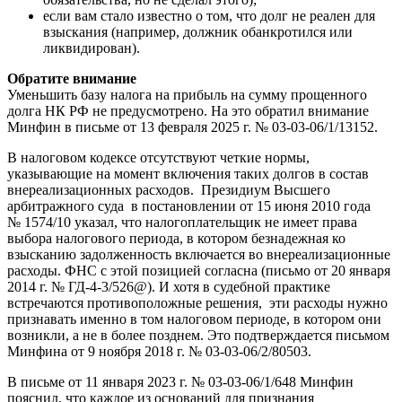
если вам стало известно о том, что долг не реален для
взыскания (например, должник обанкротился или
ликвидирован).
Обратите внимание
Уменьшить базу налога на прибыль на сумму прощенного
долга НК РФ не предусмотрено. На это обратил внимание
Минфин в письме от 13 февраля 2025 г. № 03-03-06/1/13152.
В налоговом кодексе отсутствуют четкие нормы,
указывающие на момент включения таких долгов в состав
внереализационных расходов. Президиум Высшего
арбитражного суда в постановлении от 15 июня 2010 года
№ 1574/10 указал, что налогоплательщик не имеет права
выбора налогового периода, в котором безнадежная ко
взысканию задолженность включается во внереализационные
расходы. ФНС с этой позицией согласна (письмо от 20 января
2014 г. № ГД-4-3/526@). И хотя в судебной практике
встречаются противоположные решения, эти расходы нужно
признавать именно в том налоговом периоде, в котором они
возникли, а не в более позднем. Это подтверждается письмом
Минфина от 9 ноября 2018 г. № 03-03-06/2/80503.
В письме от 11 января 2023 г. № 03-03-06/1/648 Минфин
пояснил, что каждое из оснований для признания