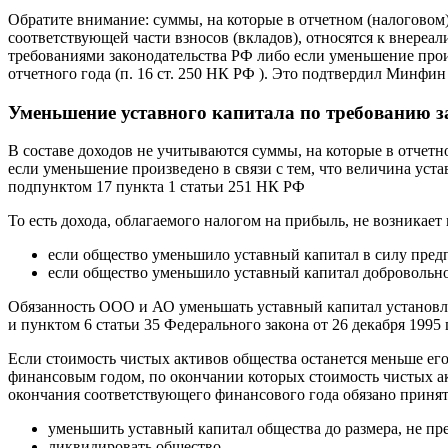
Обратите внимание: суммы, на которые в отчетном (налоговом)
соответствующей части взносов (вкладов), относятся к внереа
требованиями законодательства РФ либо если уменьшение произ
отчетного года (п. 16 ст. 250 НК РФ ). Это подтвердил Минфин 
Уменьшение уставного капитала по требованию з
В составе доходов не учитываются суммы, на которые в отчет
если уменьшение произведено в связи с тем, что величина уст
подпунктом 17 пункта 1 статьи 251 НК РФ
То есть дохода, облагаемого налогом на прибыль, не возникает 
если общество уменьшило уставный капитал в силу пред
если общество уменьшило уставный капитал добровольно в
Обязанность ООО и АО уменьшать уставный капитал установлен
и пунктом 6 статьи 35 Федерального закона от 26 декабря 199
Если стоимость чистых активов общества останется меньше е
финансовым годом, по окончании которых стоимость чистых акт
окончания соответствующего финансового года обязано приня
уменьшить уставный капитал общества до размера, не п
ликвидировать общество.