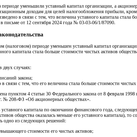
 периоде уменьшили уставный капитал организации, а акционеры
лизационным доходам для целей налогообложения прибыли, кроме
ведено в связи с тем, что величина уставного капитала стала 
в письме от 12 сентября 2024 года № 03-03-06/1/87090.
аконодательства
ном (налоговом) периоде уменьшен уставный капитал организаци
авного капитала стала больше стоимости чистых активов обществ
в двух случаях:
писаний закона;
 связи с тем, что его величина стала больше стоимости чистых
а пунктом 4 статьи 30 Федерального закона от 8 февраля 1998
5 г. № 208-ФЗ «Об акционерных обществах».
го уставного капитала по окончании финансового года, следую
ивов общества оказалась меньше его уставного капитала), то с
ть одно из следующих решений:
ревышающего стоимости его чистых активов;