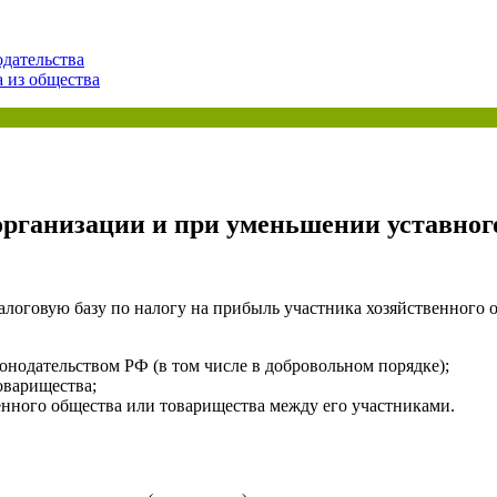
ая энциклопедия бухгалтера»
дательства
электронного журнала
 из общества
е акты для бухгалтера»
электронного журнала
ая бухгалтерия»
исы «Учетная политика» и «Алгоритмы для бухгалтера»
организации и при уменьшении уставног
те форму, и мы вышлем вам на почту письмо с льготным счетом.
алоговую базу по налогу на прибыль участника хозяйственного 
онодательством РФ (в том числе в добровольном порядке);
оварищества;
нного общества или товарищества между его участниками.