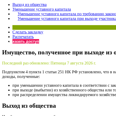
Выход из общества
Бератор
Уменьшение уставного капитала
«Практическ
Уменьшение уставного капитала по требованию законо
Материалы 
Уменьшение уставного капитала при выходе участника
«Нормативны
Материалы 
Сделать закладку
«Практическ
Распечатать
Онлайн-серв
Заказать доступ
Имущество, полученное при выходе из 
Просто заполни
Последний раз обновлено:
Пятница 7 августа 2026 г.
Подпунктом 4 пункта 1 статьи 251 НК РФ установлено, что в н
доходы, полученные:
при уменьшении уставного капитала в соответствии с зак
при выходе (выбытии) из хозяйственного общества или т
при распределении имущества ликвидируемого хозяйстве
Выход из общества