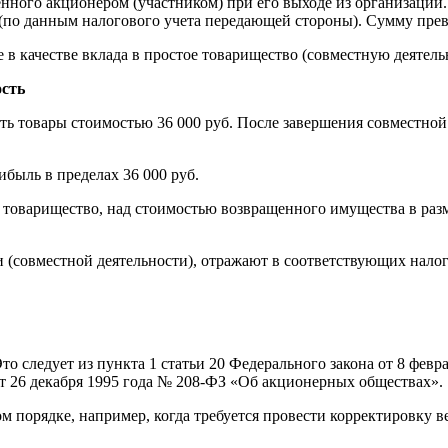
нного акционером (участником) при его выходе из организации
л (по данным налогового учета передающей стороны). Сумму пре
 в качестве вклада в простое товарищество (совместную деятельн
ость
сть товары стоимостью 36 000 руб. После завершения совместно
быль в пределах 36 000 руб.
оварищество, над стоимостью возвращенного имущества в размере
 (совместной деятельности), отражают в соответствующих налог
то следует из пункта 1 статьи 20 Федерального закона от 8 фев
от 26 декабря 1995 года № 208-ФЗ «Об акционерных обществах».
м порядке, например, когда требуется провести корректировку в