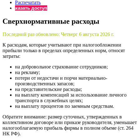
×
Распечатать
Бератор
Заказать доступ
«Практическая энциклопедия бухгалтера»
Сверхнормативные расходы
Материалы электронного журнала
«Нормативные акты для бухгалтера»
Последний раз обновлено:
Четверг 6 августа 2026 г.
Материалы электронного журнала
«Практическая бухгалтерия»
К расходам, которые учитывают при налогообложении
Онлайн-сервисы «Учетная политика» и «Алгоритмы для
прибыли только в пределах определенных норм, относят
затраты:
на добровольное страхование сотрудников;
Просто заполните форму, и мы вышлем вам на почту письмо
на рекламу;
потери от недостачи и порчи материально-
производственных запасов;
на представительские расходы;
на выплату компенсаций за использование личного
транспорта в служебных целях;
на выплату процентов по заемным средствам.
Обратите внимание: размер суточных, утвержденных в
коллективном договоре или приказе руководителя, уменьшает
налогооблагаемую прибыль фирмы в полном объеме (ст. 264
НК РФ).