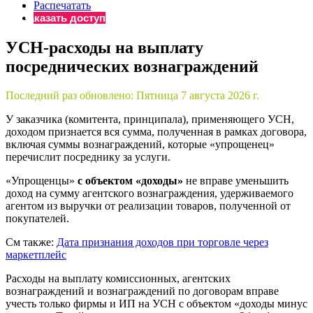
×
Распечатать
Бератор
Заказать доступ
«Практическая энциклопедия бухгалтера»
УСН-расходы на выплату
Материалы электронного журнала
посреднических вознаграждений
«Нормативные акты для бухгалтера»
Материалы электронного журнала
«Практическая бухгалтерия»
Последний раз обновлено:
Пятница 7 августа 2026 г.
Онлайн-сервисы «Учетная политика» и «Алгоритмы для
У заказчика (комитента, принципала), применяющего УСН,
доходом признается вся сумма, полученная в рамках договора,
включая суммы вознаграждений, которые «упрощенец»
Просто заполните форму, и мы вышлем вам на почту письмо
перечислит посреднику за услуги.
«Упрощенцы»
с объектом «доходы»
не вправе уменьшить
доход на сумму агентского вознаграждения, удерживаемого
агентом из выручки от реализации товаров, полученной от
покупателей.
См также:
Дата признания доходов при торговле через
маркетплейс
Расходы на выплату комиссионных, агентских
вознаграждений и вознаграждений по договорам вправе
учесть только фирмы и ИП на УСН с объектом «доходы минус