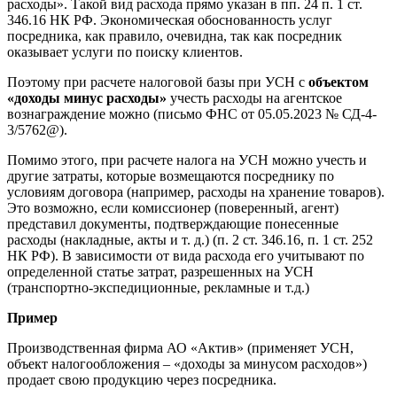
расходы». Такой вид расхода прямо указан в пп. 24 п. 1 ст.
346.16 НК РФ. Экономическая обоснованность услуг
посредника, как правило, очевидна, так как посредник
оказывает услуги по поиску клиентов.
Поэтому при расчете налоговой базы при УСН с
объектом
«доходы минус расходы»
учесть расходы на агентское
вознаграждение можно (письмо ФНС от 05.05.2023 № СД-4-
3/5762@).
Помимо этого, при расчете налога на УСН можно учесть и
другие затраты, которые возмещаются посреднику по
условиям договора (например, расходы на хранение товаров).
Это возможно, если комиссионер (поверенный, агент)
представил документы, подтверждающие понесенные
расходы (накладные, акты и т. д.) (п. 2 ст. 346.16, п. 1 ст. 252
НК РФ). В зависимости от вида расхода его учитывают по
определенной статье затрат, разрешенных на УСН
(транспортно-экспедиционные, рекламные и т.д.)
Пример
Производственная фирма АО «Актив» (применяет УСН,
объект налогообложения – «доходы за минусом расходов»)
продает свою продукцию через посредника.