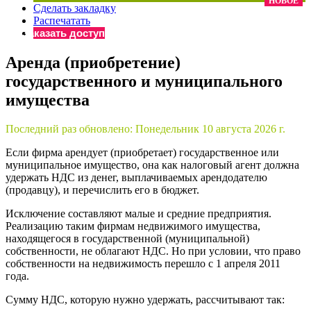
НОВОЕ
Сделать закладку
×
Бератор
Распечатать
«Практическая энциклопедия бухгалтера»
Заказать доступ
Материалы электронного журнала
Аренда (приобретение)
«Нормативные акты для бухгалтера»
государственного и муниципального
Материалы электронного журнала
«Практическая бухгалтерия»
имущества
Онлайн-сервисы «Учетная политика» и «Алгоритмы для
Последний раз обновлено:
Понедельник 10 августа 2026 г.
Если фирма арендует (приобретает) государственное или
Просто заполните форму, и мы вышлем вам на почту письмо
муниципальное имущество, она как налоговый агент должна
удержать НДС из денег, выплачиваемых арендодателю
(продавцу), и перечислить его в бюджет.
Исключение составляют малые и средние предприятия.
Реализацию таким фирмам недвижимого имущества,
находящегося в государственной (муниципальной)
собственности, не облагают НДС. Но при условии, что право
собственности на недвижимость перешло с 1 апреля 2011
года.
Сумму НДС, которую нужно удержать, рассчитывают так: