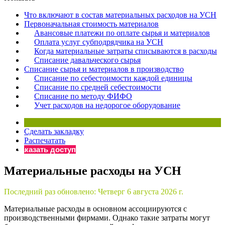
×
Бератор
Что включают в состав материальных расходов на УСН
«Практическая энциклопедия бухгалтера»
Первоначальная стоимость материалов
Авансовые платежи по оплате сырья и материалов
Материалы электронного журнала
Оплата услуг субподрядчика на УСН
«Нормативные акты для бухгалтера»
Когда материальные затраты списываются в расходы
Материалы электронного журнала
Списание давальческого сырья
«Практическая бухгалтерия»
Списание сырья и материалов в производство
Списание по себестоимости каждой единицы
Онлайн-сервисы «Учетная политика» и «Алгоритмы для
Списание по средней себестоимости
Списание по методу ФИФО
Учет расходов на недорогое оборудование
Просто заполните форму, и мы вышлем вам на почту письмо
Сделать закладку
Распечатать
Заказать доступ
Материальные расходы на УСН
Последний раз обновлено:
Четверг 6 августа 2026 г.
Материальные расходы в основном ассоциируются с
производственными фирмами. Однако такие затраты могут