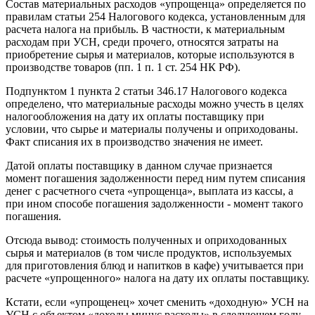
Состав материальных расходов «упрощенца» определяется по
правилам статьи 254 Налогового кодекса, установленным для
расчета налога на прибыль. В частности, к материальным
расходам при УСН, среди прочего, относятся затраты на
приобретение сырья и материалов, которые используются в
производстве товаров (пп. 1 п. 1 ст. 254 НК РФ).
Подпунктом 1 пункта 2 статьи 346.17 Налогового кодекса
определено, что материальные расходы можно учесть в целях
налогообложения на дату их оплаты поставщику при
условии, что сырье и материалы получены и оприходованы.
Факт списания их в производство значения не имеет.
Датой оплаты поставщику в данном случае признается
момент погашения задолженности перед ним путем списания
денег с расчетного счета «упрощенца», выплата из кассы, а
при ином способе погашения задолженности - момент такого
погашения.
Отсюда вывод: стоимость полученных и оприходованных
сырья и материалов (в том числе продуктов, используемых
для приготовления блюд и напитков в кафе) учитывается при
расчете «упрощенного» налога на дату их оплаты поставщику.
Кстати, если «упрощенец» хочет сменить «доходную» УСН на
УСН с объектом «доходы минус расходы» в следующем году,