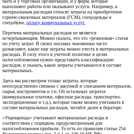
быть и у торговых организаций, и у фирм, которые
выполняют работы или оказывают услуги. Например, к
материальным расходам относят затраты на приобретение
горюче-смазочных материалов (ГСМ), спецодежды и
спецобуви,
оплату коммунальных услуг.
Перечень материальных расходов не является
исчерпывающим. Можно сказать, что это «резиновая» статья
по учету затрат. В своих письмах чиновники часто
разъясняют, какие еще затраты можно учесть в материальных
расходах. В силу этого в учетной политике в целях
налогообложения нужно представить классификацию
расходов, и указать, какие затраты учитываются в составе
материальных.
Здесь мы рассмотрим только затраты, которые
непосредственно связаны с закупкой и списанием материалов,
сырья, инструментов и т.п. Об остальных затратах
(коммунальные платежи, офисные расходы, транспортно-
экспедиционные и т.д.), которые также можно учитывать в
составе материальных расходов, читайте далее в бераторе.
«Упрощенцы» учитывают материальные расходы в
соответствии с порядком, предусмотренным для
налогообложения прибыли. То есть по правилам статьи 254
Налогового кодекса (пп. 5 п.1 ст. 346.16 НК РФ).