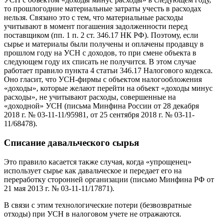
то прошлогодние материальные затраты учесть в расходах
нельзя. Связано это с тем, что материальные расходы
учитывают в момент погашения задолженности перед
поставщиком (пп. 1 п. 2 ст. 346.17 НК РФ). Поэтому, если
сырье и материалы были получены и оплачены продавцу в
прошлом году на УСН с доходов, то при смене объекта в
следующем году их списать не получится. В этом случае
работает правило пункта 4 статьи 346.17 Налогового кодекса.
Оно гласит, что УСН-фирмы с объектом налогообложения
«доходы», которые желают перейти на объект «доходы минус
расходы», не учитывают расходы, совершенные на
«доходной» УСН (письма Минфина России от 28 декабря
2018 г. № 03-11-11/95981, от 25 сентября 2018 г. № 03-11-
11/68478).
Списание давальческого сырья
Это правило касается также случая, когда «упрощенец»
использует сырье как давальческое и передает его на
переработку сторонней организации (письмо Минфина РФ от
21 мая 2013 г. № 03-11-11/17871).
В связи с этим технологические потери (безвозвратные
отходы) при УСН в налоговом учете не отражаются.