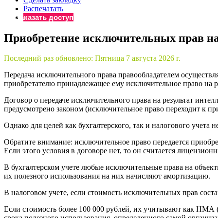
Распечатать
Бератор
Заказать доступ
«Практическ
Материалы 
Приобретение исключительных прав н
«Нормативны
Материалы 
Последний раз обновлено:
Пятница 7 августа 2026 г.
«Практическ
Передача исключительного права правообладателем осуществляе
Онлайн-серв
приобретателю принадлежащее ему исключительное право на рез
Договор о передаче исключительного права на результат интел
предусмотрено законом (исключительное право переходит к при
Просто заполни
Однако для целей как бухгалтерского, так и налогового учета 
Обратите внимание: исключительное право передается приобрет
Если этого условия в договоре нет, то он считается лицензионн
В бухгалтерском учете любые исключительные права на объек
их полезного использования на них начисляют амортизацию.
В налоговом учете, если стоимость исключительных прав состав
Если стоимость более 100 000 рублей, их учитывают как НМА (
срока полезного использования, определенного самой организаци