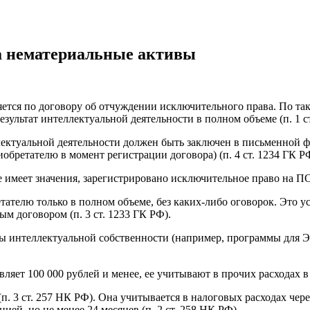
ая энциклопедия бухгалтера»
электронного журнала
а нематериальные активы
е акты для бухгалтера»
электронного журнала
ая бухгалтерия»
тся по договору об отчуждении исключительного права. По тако
исы «Учетная политика» и «Алгоритмы для бухгалтера»
ультат интеллектуальной деятельности в полном объеме (п. 1 ст
лектуальной деятельности должен быть заключен в письменной фо
обретателю в момент регистрации договора) (п. 4 ст. 1234 ГК Р
те форму, и мы вышлем вам на почту письмо с льготным счетом.
не имеет значения, зарегистрировано исключительное право на ПО
ателю только в полном объеме, без каких-либо оговорок. Это ус
ым договором (п. 3 ст. 1233 ГК РФ).
ты интеллектуальной собственности (например, программы для 
ляет 100 000 рублей и менее, ее учитывают в прочих расходах в 
п. 3 ст. 257 НК РФ). Она учитывается в налоговых расходах че
ей, но не менее 24 месяцев (п. 2 ст. 258 НК РФ).