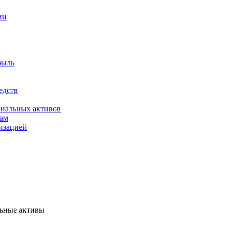
ии
быль
едств
риальных активов
вам
лизацией
льные активы