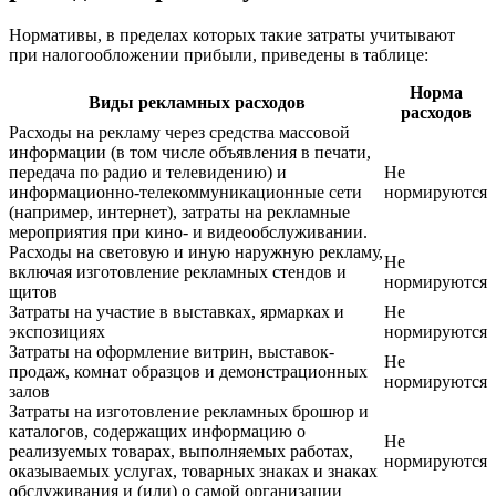
Нормативы, в пределах которых такие затраты учитывают
при налогообложении прибыли, приведены в таблице:
Норма
Виды рекламных расходов
расходов
Расходы на рекламу через средства массовой
информации (в том числе объявления в печати,
передача по радио и телевидению) и
Не
информационно-телекоммуникационные сети
нормируются
(например, интернет), затраты на рекламные
мероприятия при кино- и видеообслуживании.
Расходы на световую и иную наружную рекламу,
Не
включая изготовление рекламных стендов и
нормируются
щитов
Затраты на участие в выставках, ярмарках и
Не
экспозициях
нормируются
Затраты на оформление витрин, выставок-
Не
продаж, комнат образцов и демонстрационных
нормируются
залов
Затраты на изготовление рекламных брошюр и
каталогов, содержащих информацию о
Не
реализуемых товарах, выполняемых работах,
нормируются
оказываемых услугах, товарных знаках и знаках
обслуживания и (или) о самой организации