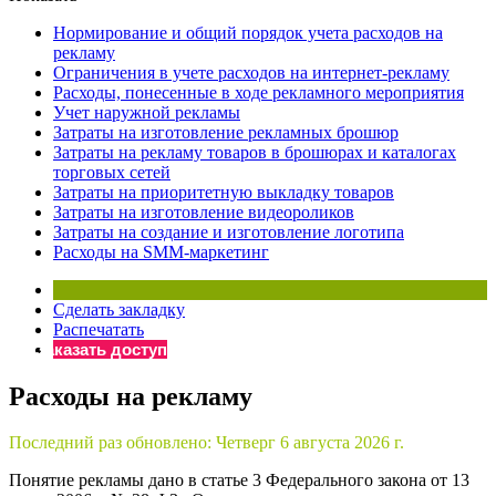
×
Бератор
Нормирование и общий порядок учета расходов на
«Практическая энциклопедия бухгалтера»
рекламу
Ограничения в учете расходов на интернет-рекламу
Материалы электронного журнала
Расходы, понесенные в ходе рекламного мероприятия
«Нормативные акты для бухгалтера»
Учет наружной рекламы
Материалы электронного журнала
Затраты на изготовление рекламных брошюр
«Практическая бухгалтерия»
Затраты на рекламу товаров в брошюрах и каталогах
торговых сетей
Онлайн-сервисы «Учетная политика» и «Алгоритмы для
Затраты на приоритетную выкладку товаров
Затраты на изготовление видеороликов
Затраты на создание и изготовление логотипа
Просто заполните форму, и мы вышлем вам на почту письмо
Расходы на SMM-маркетинг
Сделать закладку
Распечатать
Заказать доступ
Расходы на рекламу
Последний раз обновлено:
Четверг 6 августа 2026 г.
Понятие рекламы дано в статье 3 Федерального закона от 13