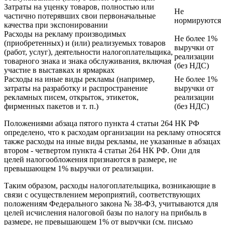
Затраты на уценку товаров, полностью или
Не
частично потерявших свои первоначальные
нормируются
качества при экспонировании
Расходы на рекламу производимых
Не более 1%
(приобретенных) и (или) реализуемых товаров
выручки от
(работ, услуг), деятельности налогоплательщика,
реализации
товарного знака и знака обслуживания, включая
(без НДС)
участие в выставках и ярмарках
Расходы на иные виды рекламы (например,
Не более 1%
затраты на разработку и распространение
выручки от
рекламных писем, открыток, этикеток,
реализации
фирменных пакетов и т. п.)
(без НДС)
Положениями абзаца пятого пункта 4 статьи 264 НК РФ
определено, что к расходам организации на рекламу относятся
также расходы на иные виды рекламы, не указанные в абзацах
втором - четвертом пункта 4 статьи 264 НК РФ. Они для
целей налогообложения признаются в размере, не
превышающем 1% выручки от реализации.
Таким образом, расходы налогоплательщика, возникающие в
связи с осуществлением мероприятий, соответствующих
положениям Федерального закона № 38-ФЗ, учитываются для
целей исчисления налоговой базы по налогу на прибыль в
размере, не превышающем 1% от выручки (см. письмо