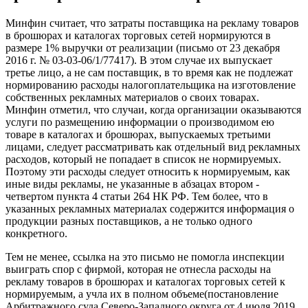
Минфин считает, что затраты поставщика на рекламу товаров
в брошюрах и каталогах торговых сетей нормируются в
размере 1% выручки от реализации (письмо от 23 декабря
2016 г. № 03-03-06/1/77417). В этом случае их выпускает
третье лицо, а не сам поставщик, в то время как не подлежат
нормированию расходы налогоплательщика на изготовление
собственных рекламных материалов о своих товарах.
Минфин отметил, что случаи, когда организации оказываются
услуги по размещению информации о производимом ею
товаре в каталогах и брошюрах, выпускаемых третьими
лицами, следует рассматривать как отдельный вид рекламных
расходов, который не попадает в список не нормируемых.
Поэтому эти расходы следует относить к нормируемым, как
иные виды рекламы, не указанные в абзацах втором -
четвертом пункта 4 статьи 264 НК РФ. Тем более, что в
указанных рекламных материалах содержится информация о
продукции разных поставщиков, а не только одного
конкретного.
Тем не менее, ссылка на это письмо не помогла инспекции
выиграть спор с фирмой, которая не отнесла расходы на
рекламу товаров в брошюрах и каталогах торговых сетей к
нормируемым, а учла их в полном объеме(постановление
Арбитражного суда Северо-Западного округа от 4 июля 2019