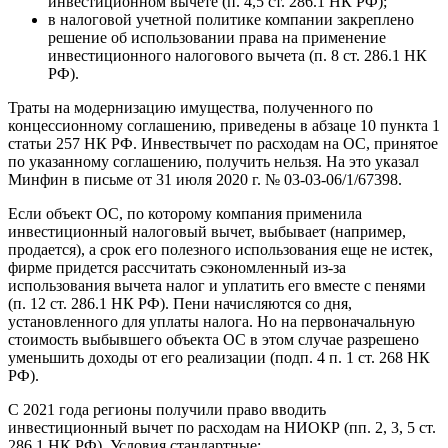
инвестиционном вычете (п. 4,5 ст. 286.1 НК РФ);
в налоговой учетной политике компании закреплено
решение об использовании права на применение
инвестиционного налогового вычета (п. 8 ст. 286.1 НК
РФ).
Траты на модернизацию имущества, полученного по
концессионному соглашению, приведены в абзаце 10 пункта 1
статьи 257 НК РФ. Инвествычет по расходам на ОС, принятое
по указанному соглашению, получить нельзя. На это указал
Минфин в письме от 31 июля 2020 г. № 03-03-06/1/67398.
Если объект ОС, по которому компания применила
инвестиционный налоговый вычет, выбывает (например,
продается), а срок его полезного использования еще не истек,
фирме придется рассчитать сэкономленный из-за
использования вычета налог и уплатить его вместе с пенями
(п. 12 ст. 286.1 НК РФ). Пени начисляются со дня,
установленного для уплаты налога. Но на первоначальную
стоимость выбывшего объекта ОС в этом случае разрешено
уменьшить доходы от его реализации (подп. 4 п. 1 ст. 268 НК
РФ).
С 2021 года регионы получили право вводить
инвестиционный вычет по расходам на НИОКР (пп. 2, 3, 5 ст.
286.1 НК РФ). Условия стандартные: