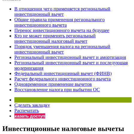
×
Бератор
В отношении чего применяется региональный
«Практическая энциклопедия бухгалтера»
инвестиционный вычет
Общие правила применения регионального
Материалы электронного журнала
инвестиционного вычета
«Нормативные акты для бухгалтера»
Перенос инвестиционного вычета на будущее
Материалы электронного журнала
Кто не может применять региональный
«Практическая бухгалтерия»
инвестиционный налоговый вычет
Порядок уменьшения налога на региональный
Онлайн-сервисы «Учетная политика» и «Алгоритмы для
инвестиционный вычет
Региональный инвестиционный вычет и амортизация
Региональный инвестиционный вычет и последующая
Просто заполните форму, и мы вышлем вам на почту письмо
модернизация
Федеральный инвестиционный вычет (ФИНВ)
Расчет федерального инвестиционного вычета
Одновременное применение вычетов
Восстановление налога при выбытии ОС
Сделать закладку
Распечатать
Заказать доступ
Инвестиционные налоговые вычеты