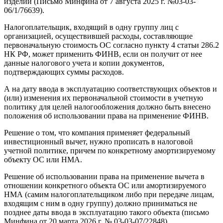
изделий (Письмо Минфина от 7 августа 2025 г. №03-03-
06/1/76639).
Налогоплательщик, входящий в одну группу лиц с
организацией, осуществившей расходы, составляющие
первоначальную стоимость ОС согласно пункту 4 статьи 286.2
НК РФ, может применить ФИНВ, если он получит от нее
данные налогового учета и копии документов,
подтверждающих суммы расходов.
А на дату ввода в эксплуатацию соответствующих объектов и
(или) изменения их первоначальной стоимости в учетную
политику для целей налогообложения должно быть внесено
положения об использовании права на применение ФИНВ.
Решение о том, что компания применяет федеральный
инвестиционный вычет, нужно прописать в налоговой
учетной политике, причем по конкретному амортизируемому
объекту ОС или НМА.
Решение об использовании права на применение вычета в
отношении конкретного объекта ОС или амортизируемого
НМА (самим налогоплательщиком либо при передаче лицам,
входящим с ним в одну группу) должно приниматься не
позднее даты ввода в эксплуатацию такого объекта (письмо
Минфина от 20 марта 2026 г. № 03-03-07/22848).