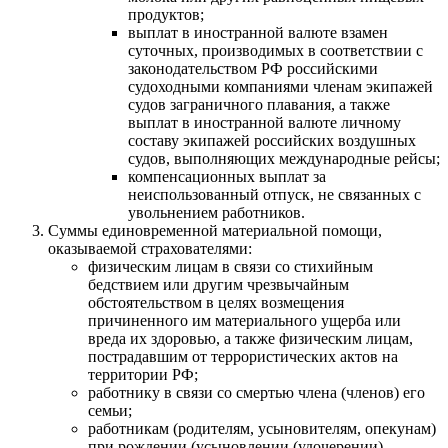
продуктов;
выплат в иностранной валюте взамен
суточных, производимых в соответствии с
законодательством РФ российскими
судоходными компаниями членам экипажей
судов заграничного плавания, а также
выплат в иностранной валюте личному
составу экипажей российских воздушных
судов, выполняющих международные рейсы;
компенсационных выплат за
неиспользованный отпуск, не связанных с
увольнением работников.
Суммы единовременной материальной помощи,
оказываемой страхователями:
физическим лицам в связи со стихийным
бедствием или другим чрезвычайным
обстоятельством в целях возмещения
причиненного им материального ущерба или
вреда их здоровью, а также физическим лицам,
пострадавшим от террористических актов на
территории РФ;
работнику в связи со смертью члена (членов) его
семьи;
работникам (родителям, усыновителям, опекунам)
при рождении (усыновлении (удочерении)