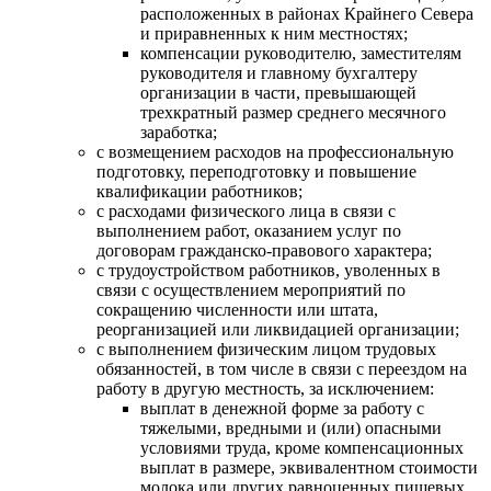
расположенных в районах Крайнего Севера
и приравненных к ним местностях;
компенсации руководителю, заместителям
руководителя и главному бухгалтеру
организации в части, превышающей
трехкратный размер среднего месячного
заработка;
с возмещением расходов на профессиональную
подготовку, переподготовку и повышение
квалификации работников;
с расходами физического лица в связи с
выполнением работ, оказанием услуг по
договорам гражданско-правового характера;
с трудоустройством работников, уволенных в
связи с осуществлением мероприятий по
сокращению численности или штата,
реорганизацией или ликвидацией организации;
с выполнением физическим лицом трудовых
обязанностей, в том числе в связи с переездом на
работу в другую местность, за исключением:
выплат в денежной форме за работу с
тяжелыми, вредными и (или) опасными
условиями труда, кроме компенсационных
выплат в размере, эквивалентном стоимости
молока или других равноценных пищевых