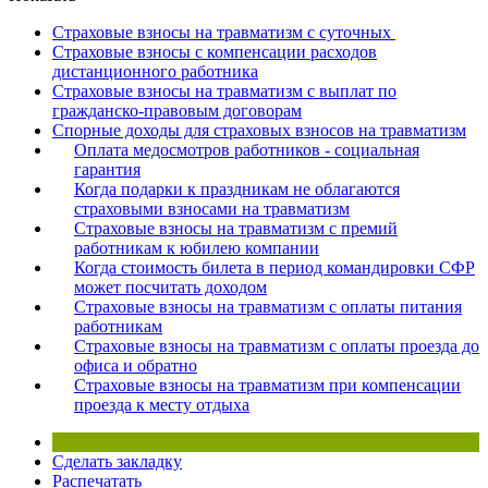
×
Бератор
Страховые взносы на травматизм с суточных
«Практическая энциклопедия бухгалтера»
Страховые взносы с компенсации расходов
дистанционного работника
Материалы электронного журнала
Страховые взносы на травматизм с выплат по
«Нормативные акты для бухгалтера»
гражданско-правовым договорам
Материалы электронного журнала
Спорные доходы для страховых взносов на травматизм
«Практическая бухгалтерия»
Оплата медосмотров работников - социальная
гарантия
Онлайн-сервисы «Учетная политика» и «Алгоритмы для
Когда подарки к праздникам не облагаются
страховыми взносами на травматизм
Страховые взносы на травматизм с премий
Просто заполните форму, и мы вышлем вам на почту письмо
работникам к юбилею компании
Когда стоимость билета в период командировки СФР
может посчитать доходом
Страховые взносы на травматизм с оплаты питания
работникам
Страховые взносы на травматизм с оплаты проезда до
офиса и обратно
Страховые взносы на травматизм при компенсации
проезда к месту отдыха
Сделать закладку
Распечатать