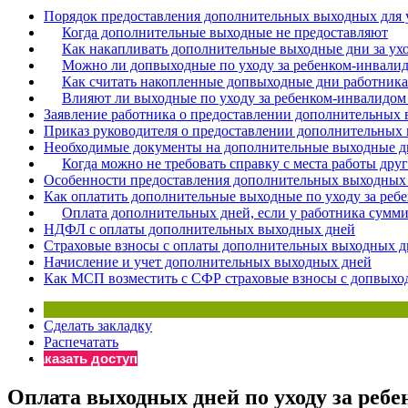
Порядок предоставления дополнительных выходных для 
Бератор
Когда дополнительные выходные не предоставляют
«Практическ
Как накапливать дополнительные выходные дни за ухо
Материалы 
Можно ли допвыходные по уходу за ребенком-инвалид
Как считать накопленные допвыходные дни работника
«Нормативны
Влияют ли выходные по уходу за ребенком-инвалидом 
Материалы 
Заявление работника о предоставлении дополнительных
«Практическ
Приказ руководителя о предоставлении дополнительных
Онлайн-серв
Необходимые документы на дополнительные выходные д
Когда можно не требовать справку с места работы дру
Особенности предоставления дополнительных выходных
Как оплатить дополнительные выходные по уходу за реб
Просто заполни
Оплата дополнительных дней, если у работника сумм
НДФЛ с оплаты дополнительных выходных дней
Страховые взносы с оплаты дополнительных выходных д
Начисление и учет дополнительных выходных дней
Как МСП возместить с СФР страховые взносы с допвыхо
Сделать закладку
Распечатать
Заказать доступ
Оплата выходных дней по уходу за реб