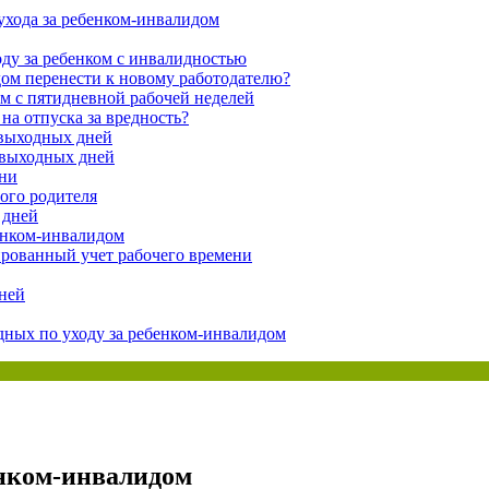
ухода за ребенком-инвалидом
ая энциклопедия бухгалтера»
ду за ребенком с инвалидностью
электронного журнала
ом перенести к новому работодателю?
м с пятидневной рабочей неделей
е акты для бухгалтера»
на отпуска за вредность?
электронного журнала
 выходных дней
ая бухгалтерия»
 выходных дней
исы «Учетная политика» и «Алгоритмы для бухгалтера»
ни
гого родителя
 дней
енком-инвалидом
те форму, и мы вышлем вам на почту письмо с льготным счетом.
ированный учет рабочего времени
ней
дных по уходу за ребенком-инвалидом
енком-инвалидом