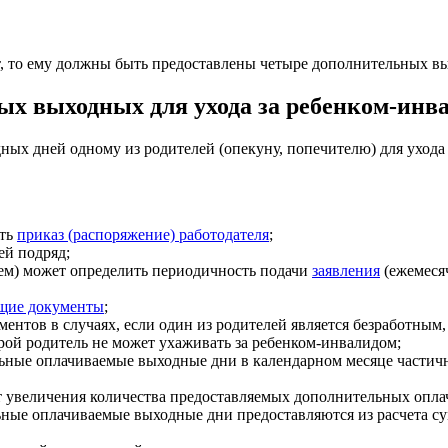
ет, то ему должны быть предоставлены четыре дополнительных вы
ых выходных для ухода за ребенком-инв
ых дней одному из родителей (опекуну, попечителю) для ухода
ить
приказ (распоряжение) работодателя
;
ей подряд;
лем) может определить периодичность подачи
заявления
(ежемесяч
щие документы
;
ентов в случаях, если один из родителей является безработным,
рой родитель не может ухаживать за ребенком-инвалидом;
льные оплачиваемые выходные дни в календарном месяце частичн
чет увеличения количества предоставляемых дополнительных опл
ые оплачиваемые выходные дни предоставляются из расчета сум