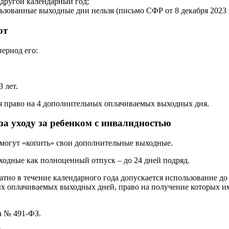
 другой календарный год;
зованные выходные дни нельзя (письмо СФР от 8 декабря 2023 г
ют
ериод его:
 лет.
ся право на 4 дополнительных оплачиваемых выходных дня.
а уходу за ребенком с инвалидностью
 могут «копить» свои дополнительные выходные.
одные как полноценный отпуск – до 24 дней подряд.
ратно в течение календарного года допускается использование 
 оплачиваемых выходных дней, право на получение которых име
а № 491-ФЗ.