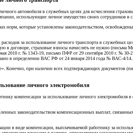
личного автомобиля в служебных целях для исчисления страхо
мпании, использующие личное имущество своих сотрудников в 
лах норм, которые установлены законодательством, освобождены
 расходов за использование личного транспорта в служебных це
в договоре, страховые взносы начислять не нужно (письма Минф
мая 2010 г. № 1343-19, письмо ПФР от 29 сентября 2010 г. № 30-2
зано в определении ВАС РФ от 24 января 2014 года № ВАС-4/14.
». Конечно, при наличии всех подтверждающих документов (пис
льзование личного электромобиля
тнику компенсации за использование личного электромобиля в 
ленных законодательством компенсационных выплат, связанных
зации в виде компенсации, выплачиваемой работнику за исполь
и страховыми взносами в размере, определяемом соглашением ме