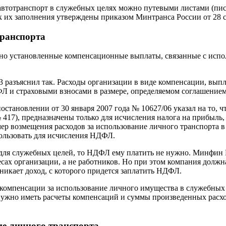
втотранспорт в служебных целях можно путевыми листами (пись
к их заполнения утверждены приказом Минтранса России от 28 с
транспорта
но установленные компенсационные выплаты, связанные с испо
53 разъяснил так. Расходы организации в виде компенсации, вы
ФЛ и страховыми взносами в размере, определяемом соглашением
становлении от 30 января 2007 года № 10627/06 указал на то, 
№ 417), предназначены только для исчисления налога на прибыль,
змер возмещения расходов за использование личного транспорта 
пользовать для исчисления НДФЛ.
для служебных целей, то НДФЛ ему платить не нужно. Минфин Ро
ресах организации, а не работников. Но при этом компания дол
зникает доход, с которого придется заплатить НДФЛ.
 компенсации за использование личного имущества в служебных
ужно иметь расчеты компенсаций и суммы произведенных расход
ие личного транспорта