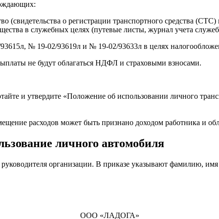
ерждающих:
о (свидетельства о регистрации транспортного средства (СТС) 
ества в служебных целях (путевые листы, журнал учета служебн
/93615л, № 19-02/93619л и № 19-02/93633л в целях налогообложе
 выплаты не будут облагаться НДФЛ и страховыми взносами.
айте и утвердите «Положение об использовании личного транспо
змещение расходов может быть признано доходом работника и об
льзование личного автомобиля
руководителя организации. В приказе указывают фамилию, имя 
ООО «ЛАДОГА»