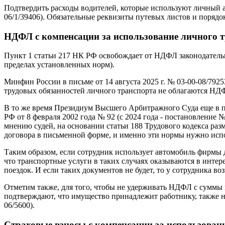
Подтвердить расходы водителей, которые используют личный а
06/1/39406). Обязательные реквизиты путевых листов и порядо
НДФЛ с компенсации за использование личного 
Пункт 1 статьи 217 НК РФ освобождает от НДФЛ законодатель
пределах установленных норм).
Минфин России в письме от 14 августа 2025 г. № 03-00-08/792
трудовых обязанностей личного транспорта не облагаются НД
В то же время Президиум Высшего Арбитражного Суда еще в по
РФ от 8 февраля 2002 года № 92 (с 2024 года - постановление 
мнению судей, на основании статьи 188 Трудового кодекса ра
договора в письменной форме, и именно эти нормы нужно ис
Таким образом, если сотрудник использует автомобиль фирмы 
что транспортные услуги в таких случаях оказываются в инте
поездок. И если таких документов не будет, то у сотрудника во
Отметим также, для того, чтобы не удерживать НДФЛ с суммы
подтверждают, что имущество принадлежит работнику, также н
06/5600).
Страховые взносы с компенсации за использован