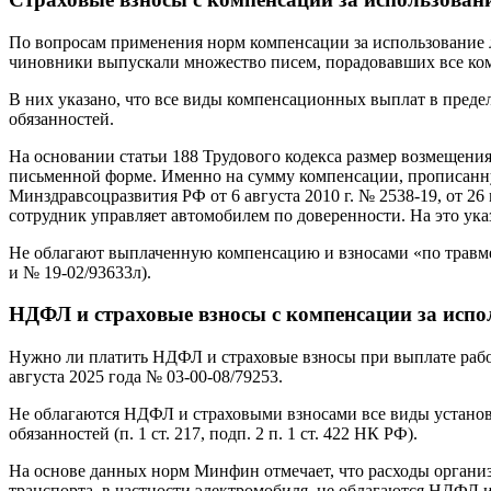
По вопросам применения норм компенсации за использование 
чиновники выпускали множество писем, порадовавших все ко
В них указано, что все виды компенсационных выплат в преде
обязанностей.
На основании статьи 188 Трудового кодекса размер возмещения
письменной форме. Именно на сумму компенсации, прописанную 
Минздравсоцразвития РФ от 6 августа 2010 г. № 2538-19, от 26 
сотрудник управляет автомобилем по доверенности. На это ука
Не облагают выплаченную компенсацию и взносами «по травме
и № 19-02/93633л).
НДФЛ и страховые взносы с компенсации за испо
Нужно ли платить НДФЛ и страховые взносы при выплате рабо
августа 2025 года № 03-00-08/79253.
Не облагаются НДФЛ и страховыми взносами все виды установ
обязанностей (п. 1 ст. 217, подп. 2 п. 1 ст. 422 НК РФ).
На основе данных норм Минфин отмечает, что расходы органи
транспорта, в частности электромобиля, не облагаются НДФЛ 