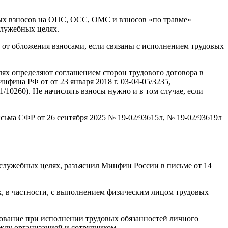
вых взносов на ОПС, ОСС, ОМС и взносов «по травме»
служебных целях.
 от обложения взносами, если связаны с исполнением трудовых
лях определяют соглашением сторон трудового договора в
ина РФ от от 23 января 2018 г. 03-04-05/3235,
1/10260). Не начислять взносы нужно и в том случае, если
ьма СФР от 26 сентября 2025 № 19-02/93615л, № 19-02/93619л
служебных целях, разъяснил Минфин России в письме от 14
, в частности, с выполнением физическим лицом трудовых
зование при исполнении трудовых обязанностей личного
жду организацией и сотрудником.