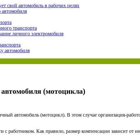
ует свой автомобиль в рабочих целях
о автомобиля
ая энциклопедия бухгалтера»
электронного журнала
порта
чного транспорта
е акты для бухгалтера»
вание личного электромобиля
электронного журнала
ая бухгалтерия»
ранспорта
исы «Учетная политика» и «Алгоритмы для бухгалтера»
ку автомобиля
те форму, и мы вышлем вам на почту письмо с льготным счетом.
 автомобиля (мотоцикла)
ичный автомобиль (мотоцикл). В этом случае организация-рабо
и с работником. Как правило, размер компенсации зависит от и