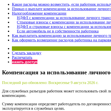
Какие расходы можно возместить, если работник использ
Бератор
Приказ о выплате компенсации за использование личног
«Практическ
Налогообложение компенсации
Материалы 
НДФЛ с компенсации за использование личного транс
Страховые взносы с компенсации за использование ли
«Нормативны
НДФЛ и страховые взносы с компенсации за использо
Материалы 
Если автомобиль не в собственности работника
«Практическ
Как выплатить компенсацию за использование личного т
Онлайн-серв
Как оформить возмещение расходов работника на парков
Сделать закладку
Просто заполни
Распечатать
Заказать доступ
Компенсация за использование личного
Последний раз обновлено:
Воскресенье 9 августа 2026 г.
Для служебных разъездов работник может использовать свой л
компенсацию.
Сумму компенсации определяет работодатель по договоренност
эксплуатируется в служебных целях.