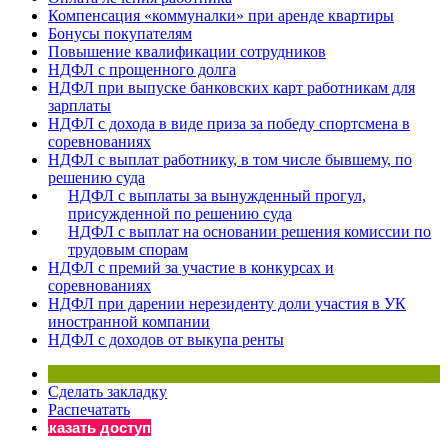
Компенсация «коммуналки» при аренде квартиры
Бонусы покупателям
Повышение квалификации сотрудников
НДФЛ с прощенного долга
НДФЛ при выпуске банковских карт работникам для
зарплаты
НДФЛ с дохода в виде приза за победу спортсмена в
соревнованиях
НДФЛ с выплат работнику, в том числе бывшему, по
решению суда
НДФЛ с выплаты за вынужденный прогул,
присужденной по решению суда
НДФЛ с выплат на основании решения комиссии по
трудовым спорам
НДФЛ с премий за участие в конкурсах и
соревнованиях
НДФЛ при дарении нерезиденту доли участия в УК
иностранной компании
НДФЛ с доходов от выкупа ренты
Сделать закладку
Распечатать
Заказать доступ