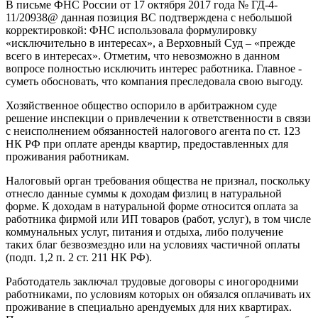
В письме ФНС России от 17 октября 2017 года № ГД-4-
11/20938@ данная позиция ВС подтверждена с небольшой
корректировкой: ФНС использовала формулировку
«исключительно в интересах», а Верховный Суд – «прежде
всего в интересах». Отметим, что невозможно в данном
вопросе полностью исключить интерес работника. Главное -
суметь обосновать, что компания преследовала свою выгоду.
Хозяйственное общество оспорило в арбитражном суде
решение инспекции о привлечении к ответственности в связи
с неисполнением обязанностей налогового агента по ст. 123
НК РФ при оплате аренды квартир, предоставленных для
проживания работникам.
Налоговый орган требования общества не признал, поскольку
отнесло данные суммы к доходам физлиц в натуральной
форме. К доходам в натуральной форме относится оплата за
работника фирмой или ИП товаров (работ, услуг), в том числе
коммунальных услуг, питания и отдыха, либо получение
таких благ безвозмездно или на условиях частичной оплаты
(подп. 1,2 п. 2 ст. 211 НК РФ).
Работодатель заключал трудовые договоры с иногородними
работниками, по условиям которых он обязался оплачивать их
проживание в специально арендуемых для них квартирах.