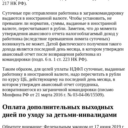
217 НК РФ).
Суточные при отправлении работника в загранкомандировку
выдаются в иностранной валюте. Чтобы установить, не
превышен ли норматив, суммы, выданные в иностранной
валюте, пересчитывают в рубли. Заметим, что до момента
утверждения авансового отчета налогооблагаемый доход у
работника (вследствие превышения лимита суточных)
возникнуть не может. Датой фактического получения такого
дохода является последний день месяца, в котором утвержден
авансовый отчет после возвращения работника из
командировки (подп. 6 п. 1 ст. 223 НК РФ).
Таким образом, для целей уплаты НДФЛ суточные, выданные
работнику в иностранной валюте, надо пересчитать в рубли
по курсу ЦБ, действующему на последний день месяца, в
котором утвержден авансовый отчет сотрудника,
возвратившегося из заграничной командировки (письмо
Минфина РФ от 21 марта 2016 г. № 03-04-06/15509).
Оплата дополнительных выходных
дней по уходу за детьми-инвалидами
Обратите внимание: Федеральным законом от 17 июня 2019 г