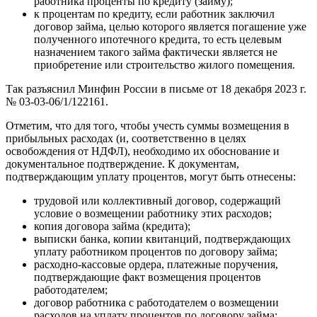
работника проценты по кредиту (займу);
к процентам по кредиту, если работник заключил
договор займа, целью которого является погашение уже
полученного ипотечного кредита, то есть целевым
назначением такого займа фактически является не
приобретение или строительство жилого помещения.
Так разъяснил Минфин России в письме от 18 декабря 2023 г.
№ 03-03-06/1/122161.
Отметим, что для того, чтобы учесть суммы возмещения в
прибыльных расходах (и, соответственно в целях
освобождения от НДФЛ), необходимо их обоснование и
документальное подтверждение. К документам,
подтверждающим уплату процентов, могут быть отнесены:
трудовой или коллективный договор, содержащий
условие о возмещении работнику этих расходов;
копия договора займа (кредита);
выписки банка, копии квитанций, подтверждающих
уплату работником процентов по договору займа;
расходно-кассовые ордера, платежные поручения,
подтверждающие факт возмещения процентов
работодателем;
договор работника с работодателем о возмещении
расходов на уплату процентов по договору займа;