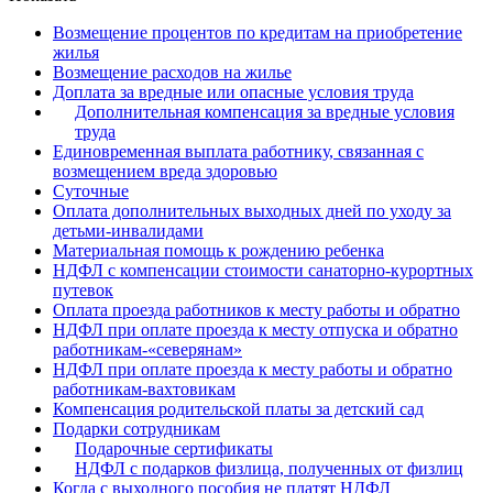
×
Бератор
Возмещение процентов по кредитам на приобретение
«Практическая энциклопедия бухгалтера»
жилья
Возмещение расходов на жилье
Материалы электронного журнала
Доплата за вредные или опасные условия труда
«Нормативные акты для бухгалтера»
Дополнительная компенсация за вредные условия
Материалы электронного журнала
труда
«Практическая бухгалтерия»
Единовременная выплата работнику, связанная с
возмещением вреда здоровью
Онлайн-сервисы «Учетная политика» и «Алгоритмы для
Суточные
Оплата дополнительных выходных дней по уходу за
детьми-инвалидами
Просто заполните форму, и мы вышлем вам на почту письмо
Материальная помощь к рождению ребенка
НДФЛ с компенсации стоимости санаторно-курортных
путевок
Оплата проезда работников к месту работы и обратно
НДФЛ при оплате проезда к месту отпуска и обратно
работникам-«северянам»
НДФЛ при оплате проезда к месту работы и обратно
работникам-вахтовикам
Компенсация родительской платы за детский сад
Подарки сотрудникам
Подарочные сертификаты
НДФЛ с подарков физлица, полученных от физлиц
Когда с выходного пособия не платят НДФЛ