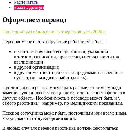
×
Распечатать
Бератор
Заказать доступ
«Практическая энциклопедия бухгалтера»
Оформляем перевод
Материалы электронного журнала
«Нормативные акты для бухгалтера»
Последний раз обновлено:
Четверг 6 августа 2026 г.
Материалы электронного журнала
«Практическая бухгалтерия»
Переводом считается поручение работнику работы:
Онлайн-сервисы «Учетная политика» и «Алгоритмы для
не соответствующей его должности, указанной в
штатном расписании, профессии, специальности или
квалификации;
Просто заполните форму, и мы вышлем вам на почту письмо
в другой организации;
в другой местности (то есть за пределами населенного
пункта, где находится работодатель).
Причины для перевода могут быть разные, к примеру, надо
заменить уволившегося специалиста или перенести филиал в
другую область. Необходимость в переводе может быть и у
самого работника – например, по медицинским показаниям.
Перевод сотрудника может быть постоянным или временным,
в зависимости от нужд организации.
В любых случаях перевод работника должен оформляться