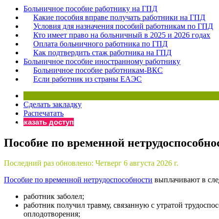
Больничное пособие работнику на ГПД
Бератор
Какие пособия вправе получать работники на ГПД
«Практическ
Условия для назначения пособий работникам по ГПД
Материалы 
Кто имеет право на больничный в 2025 и 2026 годах
Оплата больничного работника по ГПД
«Нормативны
Как подтвердить стаж работника на ГПД
Материалы 
Больничное пособие иностранному работнику
«Практическ
Больничное пособие работникам-ВКС
Онлайн-серв
Если работник из страны ЕАЭС
Сделать закладку
Просто заполни
Распечатать
Заказать доступ
Пособие по временной нетрудоспособно
Последний раз обновлено:
Четверг 6 августа 2026 г.
Пособие по временной нетрудоспособности
выплачивают в сле
работник заболел;
работник получил травму, связанную с утратой трудоспо
оплодотворения;