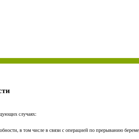
ая энциклопедия бухгалтера»
электронного журнала
е акты для бухгалтера»
электронного журнала
ая бухгалтерия»
исы «Учетная политика» и «Алгоритмы для бухгалтера»
те форму, и мы вышлем вам на почту письмо с льготным счетом.
сти
дующих случаях:
собности, в том числе в связи с операцией по прерыванию бере