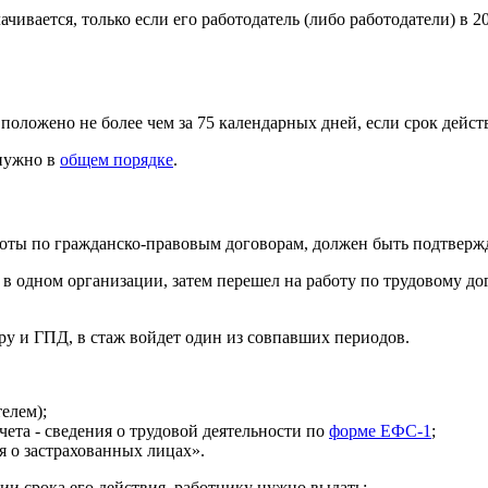
ивается, только если его работодатель (либо работодатели) в 2
ложено не более чем за 75 календарных дней, если срок действ
 нужно в
общем порядке
.
боты по гражданско-правовым договорам, должен быть подтвержд
в одном организации, затем перешел на работу по трудовому до
ру и ГПД, в стаж войдет один из совпавших периодов.
елем);
ета - сведения о трудовой деятельности по
форме ЕФС-1
;
 о застрахованных лицах».
и срока его действия, работнику нужно выдать: