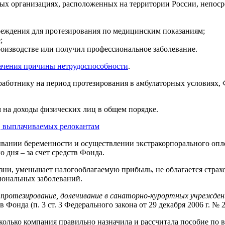
ных организациях, расположенных на территории России, непос
реждения для протезирования по медицинским показаниям;
;
производстве или получил профессиональное заболевание.
начения причины нетрудоспособности
.
аботнику на период протезирования в амбулаторных условиях, Фо
 на доходы физических лиц в общем порядке.
 выплачиваемых релокантам
рывании беременности и осуществлении экстракорпорального опл
о дня – за счет средств Фонда.
зни, уменьшает налогооблагаемую прибыль, не облагается страх
иональных заболеваний.
, протезирование, долечивание в санаторно-курортных учрежден
 Фонда (п. 3 ст. 3 Федерального закона от 29 декабря 2006 г. № 
колько компания правильно назначила и рассчитала пособие по в