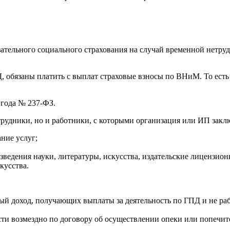
язательного социального страхования на случай временной нетру
, обязаны платить с выплат страховые взносы по ВНиМ. То ест
 года № 237-ФЗ.
трудники, но и работники, с которыми организация или ИП закл
ние услуг;
зведения науки, литературы, искусства, издательские лицензио
кусства.
й доход, получающих выплаты за деятельность по ГПД и не ра
и возмездно по договору об осуществлении опеки или попечител