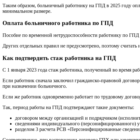
Таким образом, больничный работнику на ГПД в 2025 году оплач
минимальном размере.
Оплата больничного работника по ГПД
Пособие по временной нетрудоспособности работнику по ГПД по
Других отдельных правил не предусмотрено, поэтому считать
Как подтвердить стаж работника на ГПД
С 1 января 2023 года стаж работника, полученный во время ра
Если работник сначала заключил гражданско-правовой договор 
при назначении больничного.
Если же работник одновременно работает по трудовому догово
Так, период работы на ГПД подтверждают такие документы:
договором между организацией и подрядчиком (исполнит
сведениями индивидуального (персонифицированного) уч
разделом 3 расчета РСВ «Персонифицированные сведения
Соответственно, при расторжении договора ГПХ или завершени