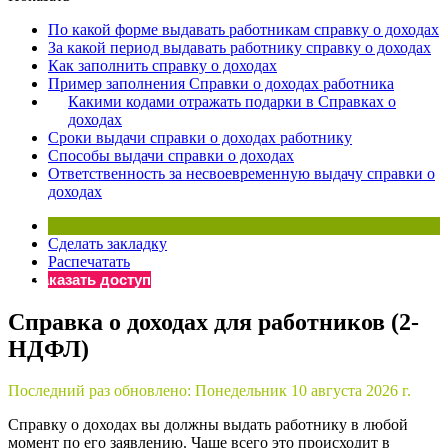
×
Бератор
По какой форме выдавать работникам справку о доходах
«Практическая энциклопедия бухгалтера»
За какой период выдавать работнику справку о доходах
Как заполнить справку о доходах
Материалы электронного журнала
Пример заполнения Справки о доходах работника
«Нормативные акты для бухгалтера»
Какими кодами отражать подарки в Справках о
Материалы электронного журнала
доходах
«Практическая бухгалтерия»
Сроки выдачи справки о доходах работнику
Способы выдачи справки о доходах
Онлайн-сервисы «Учетная политика» и «Алгоритмы для
Ответственность за несвоевременную выдачу справки о
доходах
Просто заполните форму, и мы вышлем вам на почту письмо
Сделать закладку
Распечатать
Заказать доступ
Справка о доходах для работников (2-
НДФЛ)
Последний раз обновлено:
Понедельник 10 августа 2026 г.
Справку о доходах вы должны выдать работнику в любой
момент по его заявлению. Чаще всего это происходит в