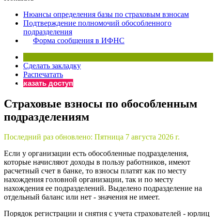
×
Бератор
Нюансы определения базы по страховым взносам
«Практическая энциклопедия бухгалтера»
Подтверждение полномочий обособленного
подразделения
Материалы электронного журнала
Форма сообщения в ИФНС
«Нормативные акты для бухгалтера»
Материалы электронного журнала
«Практическая бухгалтерия»
Сделать закладку
Распечатать
Онлайн-сервисы «Учетная политика» и «Алгоритмы для
Заказать доступ
Страховые взносы по обособленным
Просто заполните форму, и мы вышлем вам на почту письмо
подразделениям
Последний раз обновлено:
Пятница 7 августа 2026 г.
Если у организации есть обособленные подразделения,
которые начисляют доходы в пользу работников, имеют
расчетный счет в банке, то взносы платят как по месту
нахождения головной организации, так и по месту
нахождения ее подразделений. Выделено подразделение на
отдельный баланс или нет - значения не имеет.
Порядок регистрации и снятия с учета страхователей - юрлиц