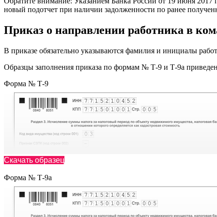
Обратите внимание: Указанием Банка России от 19 июня 2017 го
новый подотчет при наличии задолженности по ранее получен
Приказ о направлении работника в ко
В приказе обязательно указываются фамилия и инициалы работни
Образцы заполнения приказа по формам № Т-9 и Т-9а приведен
Форма № Т-9
Скачать образец
Форма № Т-9а