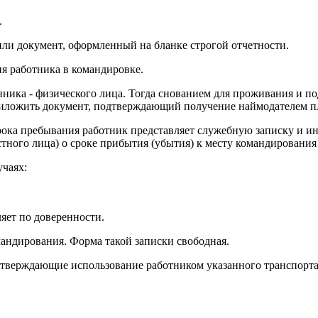
.
или документ, оформленный на бланке строгой отчетности.
я работника в командировке.
ника - физического лица. Тогда снованием для проживания и п
иложить документ, подтверждающий получение наймодателем пл
рока пребывания работник представляет служебную записку и и
ого лица) о сроке прибытия (убытия) к месту командирования 
чаях:
яет по доверенности.
мандирования. Форма такой записки свободная.
ерждающие использование работником указанного транспорта дл