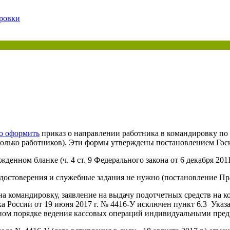
ровки
ая энциклопедия бухгалтера»
электронного журнала
е акты для бухгалтера»
электронного журнала
ая бухгалтерия»
исы «Учетная политика» и «Алгоритмы для бухгалтера»
те форму, и мы вышлем вам на почту письмо с льготным счетом.
о оформить
приказ о направлении работника в командировку по 
олько работников). Эти формы утверждены постановлением Госко
енном бланке (ч. 4 ст. 9 Федерального закона от 6 декабря 2011
остоверения и служебные задания не нужно (постановление Прав
 командировку, заявление на выдачу подотчетных средств на ко
а России от 19 июня 2017 г. № 4416-У исключен пункт 6.3 Указа
ом порядке ведения кассовых операций индивидуальными предп