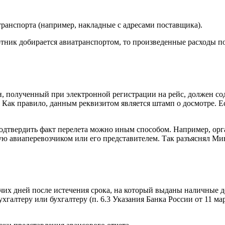
анспорта (например, накладные с адресами поставщика).
отник добирается авиатранспортом, то произведенные расходы по
н, полученный при электронной регистрации на рейс, должен с
Как правило, данным реквизитом является штамп о досмотре. Ес
подтвердить факт перелета можно иным способом. Например, орг
авиаперевозчиком или его представителем. Так разъяснял Минф
чих дней после истечения срока, на который выданы наличные де
хгалтеру или бухгалтеру (п. 6.3 Указания Банка России от 11 ма