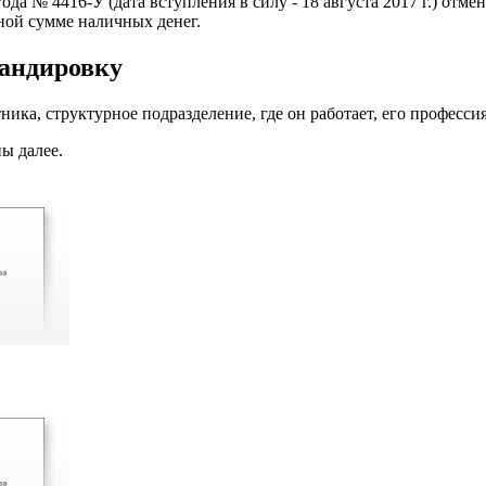
да № 4416-У (дата вступления в силу - 18 августа 2017 г.) отме
ной сумме наличных денег.
мандировку
ка, структурное подразделение, где он работает, его профессия
ы далее.