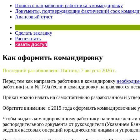
Приказ о направлении работника в командировку
Бератор
Документы, подтверждающие фактический срок команди
«Практическ
Авансовый отчет
Материалы 
«Нормативны
Сделать закладку
Материалы 
Распечатать
«Практическ
Заказать доступ
Онлайн-серв
Как оформить командировку
Просто заполни
Последний раз обновлено:
Пятница 7 августа 2026 г.
Перед тем как направить работника в командировку
необходим
работник) или № Т-9а (если в командировку направляются неск
Приказ можно издать на самостоятельно разработанном и утвержд
Обратите внимание: с 2015 года оформлять командировочные уд
Чтобы выдать командированному работнику наличные деньги на
распорядительного документа от руководителя (Указанием Банк
ведения кассовых операций юридическими лицами и упрощенн