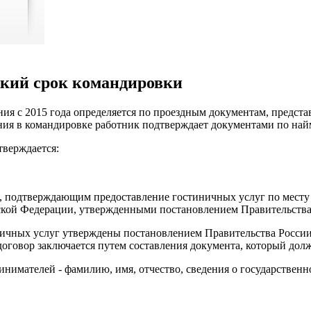
кий срок командировки
ия с 2015 года определяется по проездным документам, предст
ния в командировке работник подтверждает документами по на
тверждается:
и, подтверждающим предоставление гостиничных услуг по мест
кой Федерации, утвержденными постановлением Правительства Р
ичных услуг утверждены постановлением Правительства России 
договор заключается путем составления документа, который долж
имателей - фамилию, имя, отчество, сведения о государственн