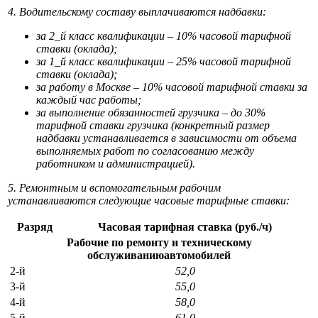
4. Водительскому составу выплачиваются надбавки:
за 2_й класс квалификации – 10% часовой тарифной
ставки (оклада);
за 1_й класс квалификации – 25% часовой тарифной
ставки (оклада);
за работу в Москве – 10% часовой тарифной ставки за
каждый час работы;
за выполнение обязанностей грузчика – до 30%
тарифной ставки грузчика (конкретный размер
надбавки устанавливается в зависимости от объема
выполняемых работ по согласованию между
работником и администрацией).
5. Ремонтным и вспомогательным рабочим
устанавливаются следующие часовые тарифные ставки:
Разряд
Часовая тарифная ставка (руб./ч)
Рабочие по ремонту и техническому
обслуживаниюавтомобилей
2-й
52,0
3-й
55,0
4-й
58,0
5-й
61,0