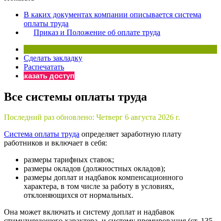
×
Бератор
В каких документах компании описывается система
«Практическая энциклопедия бухгалтера»
оплаты труда
Приказ и Положение об оплате труда
Материалы электронного журнала
«Нормативные акты для бухгалтера»
Материалы электронного журнала
Сделать закладку
«Практическая бухгалтерия»
Распечатать
Заказать доступ
Онлайн-сервисы «Учетная политика» и «Алгоритмы для
Все системы оплаты труда
Просто заполните форму, и мы вышлем вам на почту письмо
Последний раз обновлено:
Четверг 6 августа 2026 г.
Система оплаты труда
определяет заработную плату
работников и включает в себя:
размеры тарифных ставок;
размеры окладов (должностных окладов);
размеры доплат и надбавок компенсационного
характера, в том числе за работу в условиях,
отклоняющихся от нормальных.
Она может включать и систему доплат и надбавок
стимулирующего характера, и систему премирования (ст. 135