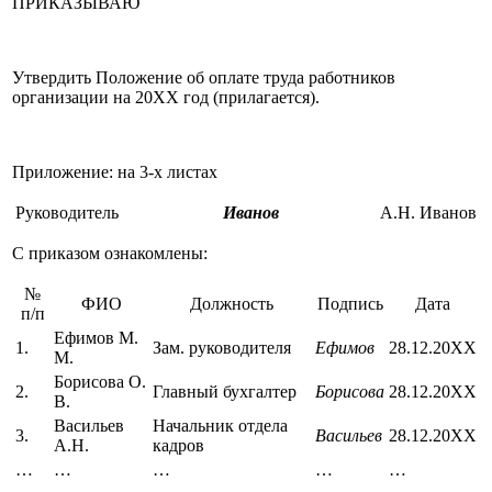
ПРИКАЗЫВАЮ
Утвердить Положение об оплате труда работников
организации на 20ХХ год (прилагается).
Приложение: на 3-х листах
Руководитель
Иванов
А.Н. Иванов
С приказом ознакомлены:
№
ФИО
Должность
Подпись
Дата
п/п
Ефимов М.
1.
Зам. руководителя
Ефимов
28.12.20ХХ
М.
Борисова О.
2.
Главный бухгалтер
Борисова
28.12.20ХХ
В.
Васильев
Начальник отдела
3.
Васильев
28.12.20ХХ
А.Н.
кадров
…
…
…
…
…