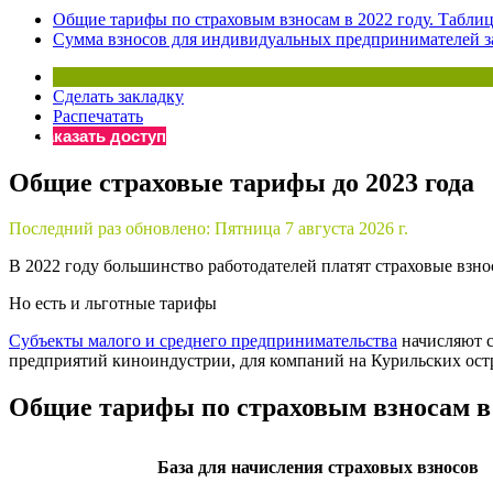
Общие тарифы по страховым взносам в 2022 году. Табли
Бератор
Сумма взносов для индивидуальных предпринимателей за
«Практическ
Материалы 
Сделать закладку
«Нормативны
Распечатать
Материалы 
Заказать доступ
«Практическ
Онлайн-серв
Общие страховые тарифы до 2023 года
Последний раз обновлено:
Пятница 7 августа 2026 г.
Просто заполни
В 2022 году большинство работодателей платят страховые взн
Но есть и льготные тарифы
Субъекты малого и среднего предпринимательства
начисляют с
предприятий киноиндустрии, для компаний на Курильских остр
Общие тарифы по страховым взносам в 
База для начисления страховых взносов