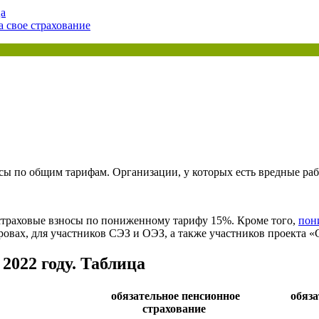
ца
 свое страхование
ая энциклопедия бухгалтера»
электронного журнала
е акты для бухгалтера»
электронного журнала
ая бухгалтерия»
исы «Учетная политика» и «Алгоритмы для бухгалтера»
те форму, и мы вышлем вам на почту письмо с льготным счетом.
осы по общим тарифам. Организации, у которых есть вредные ра
траховые взносы по пониженному тарифу 15%. Кроме того,
пон
овах, для участников СЭЗ и ОЭЗ, а также участников проекта «
2022 году. Таблица
обязательное пенсионное
обяза
страхование